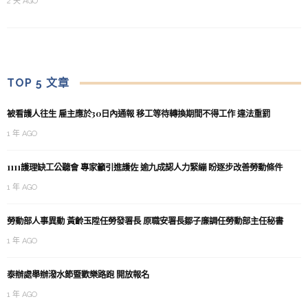
2 天 AGO
TOP 5 文章
被看護人往生 雇主應於30日內通報 移工等待轉換期間不得工作 違法重罰
1 年 AGO
1111護理缺工公聽會 專家籲引進護佐 逾九成認人力緊繃 盼逐步改善勞動條件
1 年 AGO
勞動部人事異動 黃齡玉陞任勞發署長 原職安署長鄒子廉調任勞動部主任秘書
1 年 AGO
泰辦處舉辦潑水節暨歡樂路跑 開放報名
1 年 AGO