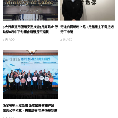
9大行業適用僱用安定措施7月底截止 勞
勞退自提新制上路 8月起雇主不得拒絕
動部8月中下旬開會研議是否延長
勞工申請
2 天 AGO
2 天 AGO
漁業勞動人權論壇 匯集國際實務經驗
聚焦公平招募、盡職調查 完善法規制度