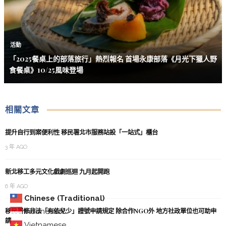
活動
「2025餐桌上的部落旅行」熱烈報名 首場永康部落《月光下獵人野
食餐桌》10/25風味登場
相關文章
提升自行到案便利性 移民署北市服務站設「一站式」櫃台
3 年 AGO
新北移工多元文化戲劇巡迴 九月起開跑
6 年 AGO
Chinese (Traditional)
移民署修非法「有依兒少」證號申請規定 除合作NGO外 地方社政單位也可助申
Indonesian
請
Vietnamese