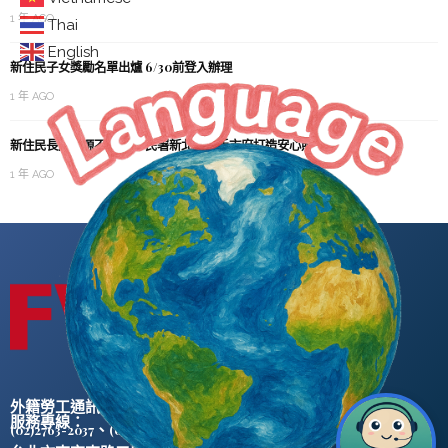
1 年 AGO
Thai
English
新住民子女獎勵名單出爐 6/30前登入辦理
1 年 AGO
新住民長照資源不漏接 移民署新北站攜手市府打造安心照護網
1 年 AGO
外籍勞工通訊社版權所有 ©
服務專線：
、
(02)2763-2037
(02)2765-0906