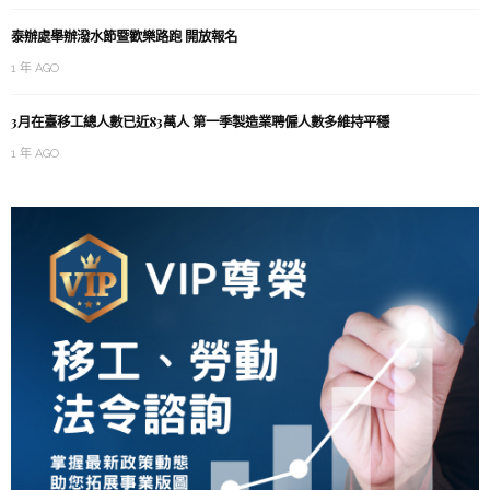
泰辦處舉辦潑水節暨歡樂路跑 開放報名
1 年 AGO
3月在臺移工總人數已近83萬人 第一季製造業聘僱人數多維持平穩
1 年 AGO