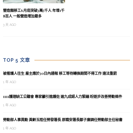
營造類移工6月底突破3萬5千人 年增1千
8百人 一般營造增加最多
3 天 AGO
TOP 5 文章
被看護人往生 雇主應於30日內通報 移工等待轉換期間不得工作 違法重罰
1 年 AGO
1111護理缺工公聽會 專家籲引進護佐 逾九成認人力緊繃 盼逐步改善勞動條件
1 年 AGO
勞動部人事異動 黃齡玉陞任勞發署長 原職安署長鄒子廉調任勞動部主任秘書
1 年 AGO