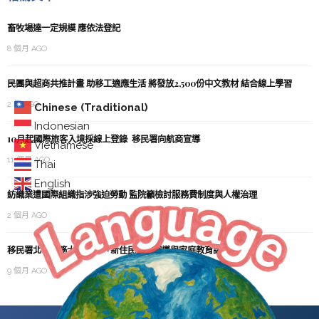
畜牧場達一定規模 應依法登記
8 個月 AGO
民團與超商共推計畫 助移工適應生活 將發放2,500份中文教材 結合線上學習
2 年 AGO
Chinese (Traditional)
Indonesian
10月起國際旅客入境採線上登錄 移民署向航商宣導
Vietnamese
11 個月 AGO
Thai
English
紡織業遭國際組織指涉強迫勞動 監院籲檢討服務費制度與人權治理
2 個月 AGO
移民署北區事務大隊 11月「新住民法令宣導與家庭教育講座」
9 個月 AGO