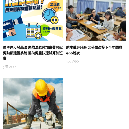
雇主違反勞基法 未依法給付加班費居冠
助攻職涯升級 北分署產投下半年開辦
勞動部建置系統 協助勞雇快速試算加班
900班次
費
3 天 AGO
3 天 AGO