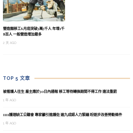
營造類移工6月底突破3萬5千人 年增1千
8百人 一般營造增加最多
2 天 AGO
TOP 5 文章
被看護人往生 雇主應於30日內通報 移工等待轉換期間不得工作 違法重罰
1 年 AGO
1111護理缺工公聽會 專家籲引進護佐 逾九成認人力緊繃 盼逐步改善勞動條件
1 年 AGO