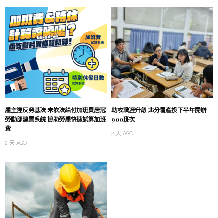
雇主違反勞基法 未依法給付加班費居冠
助攻職涯升級 北分署產投下半年開辦
勞動部建置系統 協助勞雇快速試算加班
900班次
費
2 天 AGO
2 天 AGO