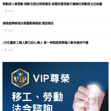
勞動部人事異動 黃齡玉陞任勞發署長 原職安署長鄒子廉調任勞動部主任秘書
1 年 AGO
泰辦處舉辦潑水節暨歡樂路跑 開放報名
1 年 AGO
3月在臺移工總人數已近83萬人 第一季製造業聘僱人數多維持平穩
1 年 AGO