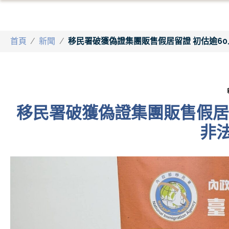
首頁
/
新聞
/
移民署破獲偽證集團販售假居留證 初估逾6
移民署破獲偽證集團販售假居
非