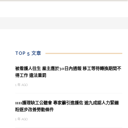
TOP 5 文章
被看護人往生 雇主應於30日內通報 移工等待轉換期間不
得工作 違法重罰
1 年 AGO
1111護理缺工公聽會 專家籲引進護佐 逾九成認人力緊繃
盼逐步改善勞動條件
1 年 AGO