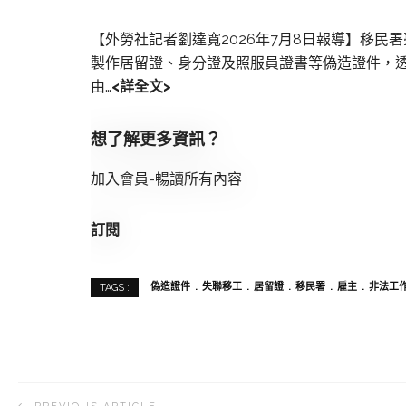
【外勞社記者劉達寬2026年7月8日報導】移
製作居留證、身分證及照服員證書等偽造證件，
由…
<詳全文>
想了解更多資訊？
加入會員-暢讀所有內容
訂閱
偽造證件
失聯移工
居留證
移民署
雇主
非法工
TAGS :