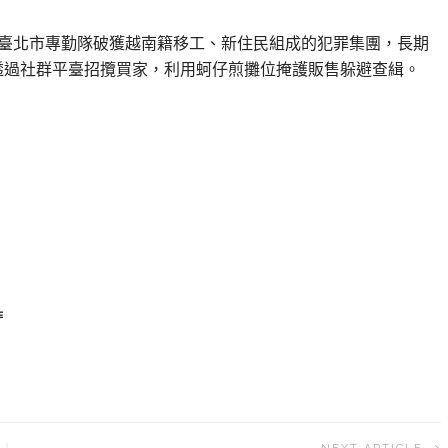
民署臺北市專勤隊破獲越南籍移工、新住民組成的犯罪集團，長期
透過社群平臺招攬買家，利用蚵仔煎攤位掩護販售躲避查緝。
作