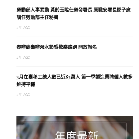
勞動部人事異動 黃齡玉陞任勞發署長 原職安署長鄒子廉
調任勞動部主任秘書
1 年 AGO
泰辦處舉辦潑水節暨歡樂路跑 開放報名
1 年 AGO
3月在臺移工總人數已近83萬人 第一季製造業聘僱人數多
維持平穩
1 年 AGO