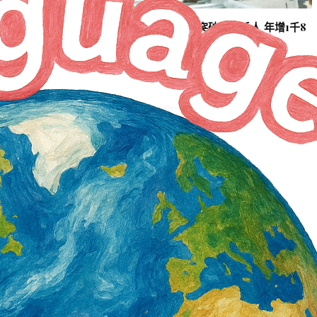
署產投下半年開辦900
營造類移工6月底突破3萬5千人 年增1千8
百人 一般營造增加最多
1 天 AGO