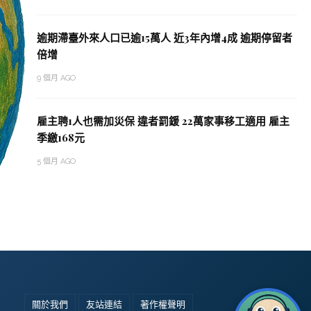
逾期滯臺外來人口已逾15萬人 近3年內增4成 逾期停留者
倍增
9 個月 AGO
雇主聘1人也需加災保 違者罰鍰 22萬家事移工適用 雇主
季繳168元
5 個月 AGO
關於我們
友站連結
著作權聲明