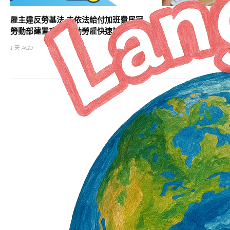
雇主違反勞基法 未依法給付加班費居冠
助攻職涯升級 北分
勞動部建置系統 協助勞雇快速試算加班費
班次
1 天 AGO
1 天 AGO