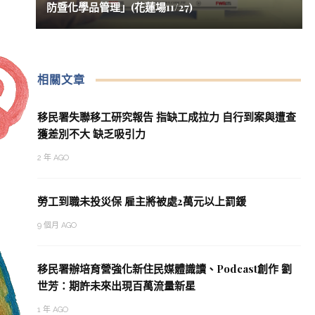
防暨化學品管理」(花蓮場11/27)
相關文章
移民署失聯移工研究報告 指缺工成拉力 自行到案與遭查
獲差別不大 缺乏吸引力
2 年 AGO
勞工到職未投災保 雇主將被處2萬元以上罰鍰
9 個月 AGO
移民署辦培育營強化新住民媒體識讀、Podcast創作 劉
世芳：期許未來出現百萬流量新星
1 年 AGO