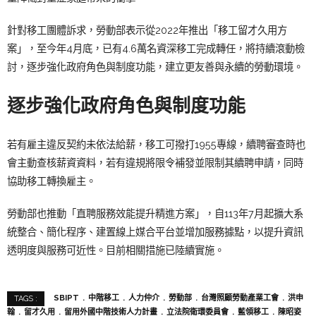
針對移工團體訴求，勞動部表示從2022年推出「移工留才久用方
案」，至今年4月底，已有4.6萬名資深移工完成轉任，將持續滾動檢
討，逐步強化政府角色與制度功能，建立更友善與永續的勞動環境。
逐步強化政府角色與制度功能
若有雇主違反契約未依法給薪，移工可撥打1955專線，續聘審查時也
會主動查核薪資資料，若有違規將限令補發並限制其續聘申請，同時
協助移工轉換雇主。
勞動部也推動「直聘服務效能提升精進方案」，自113年7月起擴大系
統整合、簡化程序、建置線上媒合平台並增加服務據點，以提升資訊
透明度與服務可近性。目前相關措施已陸續實施。
SBIPT
中階移工
人力仲介
勞動部
台灣照顧勞動產業工會
洪申
TAGS :
翰
留才久用
留用外國中階技術人力計畫
立法院衛環委員會
藍領移工
陳昭姿