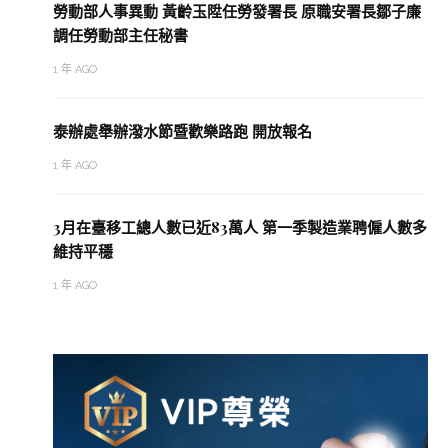
勞動部人事異動 黃齡玉陞任勞發署長 原職安署長鄒子廉
調任勞動部主任秘書
1 年 AGO
泰辦處舉辦潑水節暨歡樂路跑 開放報名
1 年 AGO
3月在臺移工總人數已近83萬人 第一季製造業聘僱人數多
維持平穩
1 年 AGO