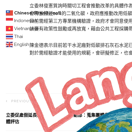
立委林俊憲質詢時關切工程會推動改革的具體作
Chinese (Traditional)
會釋放接近10%的二氧化碳，政府應推動改用低
Indonesian
目前需經第三方專業機構驗證，政府才會同意使
Vietnamese
該要有政策性鼓勵或再放寬，藉由公共工程採購
Thai
English
陳金德表示目前若干水泥廠對低碳排石灰石水泥
對於需經驗證才能使用的規範，會研擬修正，也
PREVIOUS ARTICLE
立委促產假延長並增有薪流產假 勞動部：蒐集團體意見、提具
體評估