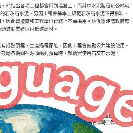
為，他指出各項工程都會用到混凝土，而其中水泥製程每公噸就
碳的石灰石水泥，另因工程會基本上規範石灰石水泥不得摻料，
用，因此營造廠和工程單位實務上不願採用。林俊憲建議政府應
帶頭鼓勵業者採用低碳建材。
已有成熟製程、生產過程節能，因此工程會鼓勵公共建設使用。
會鼓勵各機關在源頭編列預算時，就落實使用石灰石水泥。
NEXT ARTICLE
勞動部公布職類別薪資調查 房務工薪資略升 機械設備操作及組
裝人員占全時工作者26.5%