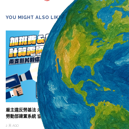
YOU MIGHT ALSO LIKE
雇主違反勞基法 未依法給付加班費居冠
助攻職涯升級 北分
勞動部建置系統 協助勞雇快速試算加班費
班次
2 天 AGO
2 天 AGO