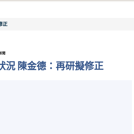
修正
新聞
狀況 陳金德：再研擬修正