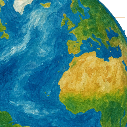
署產投下半年開辦900
營造類移工6月底突破3萬5千人 年增1千8
百人 一般營造增加最多
2 天 AGO