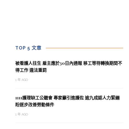
TOP 5 文章
被看護人往生 雇主應於30日內通報 移工等待轉換期間不
得工作 違法重罰
1 年 AGO
1111護理缺工公聽會 專家籲引進護佐 逾九成認人力緊繃
盼逐步改善勞動條件
1 年 AGO