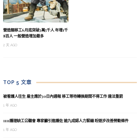
營造類移工6月底突破3萬5千人 年增1千
8百人 一般營造增加最多
2 天 AGO
TOP 5 文章
被看護人往生 雇主應於30日內通報 移工等待轉換期間不得工作 違法重罰
1 年 AGO
1111護理缺工公聽會 專家籲引進護佐 逾九成認人力緊繃 盼逐步改善勞動條件
1 年 AGO