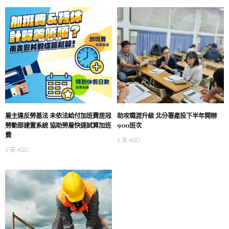
雇主違反勞基法 未依法給付加班費居冠
助攻職涯升級 北分署產投下半年開辦
勞動部建置系統 協助勞雇快速試算加班
900班次
費
2 天 AGO
2 天 AGO