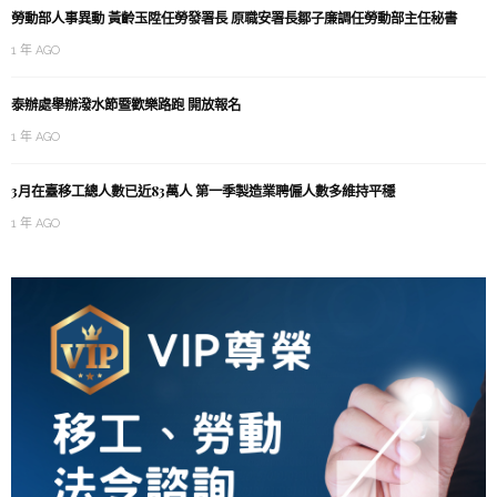
勞動部人事異動 黃齡玉陞任勞發署長 原職安署長鄒子廉調任勞動部主任秘書
1 年 AGO
泰辦處舉辦潑水節暨歡樂路跑 開放報名
1 年 AGO
3月在臺移工總人數已近83萬人 第一季製造業聘僱人數多維持平穩
1 年 AGO