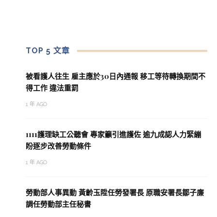
TOP 5 文章
被看護人往生 雇主應於30日內通報 移工等待轉換期間不
得工作 違法重罰
1 年 AGO
1111護理缺工公聽會 專家籲引進護佐 逾九成認人力緊繃
盼逐步改善勞動條件
1 年 AGO
勞動部人事異動 黃齡玉陞任勞發署長 原職安署長鄒子廉
調任勞動部主任秘書