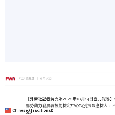
FWA 編輯部
6 年 AGO
【外勞社記者黃秀娟2020年10月14日臺北報導
部勞動力發展署技能檢定中心特別提醒應檢人，不
Chinese (Traditional)
文>