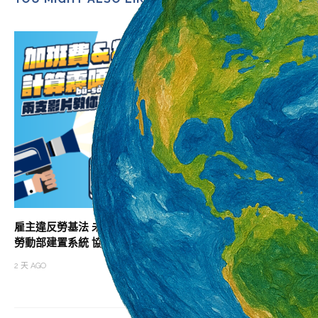
雇主違反勞基法 未依法給付加班費居冠
助攻職涯升級 北分
勞動部建置系統 協助勞雇快速試算加班費
班次
2 天 AGO
2 天 AGO