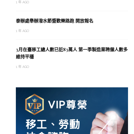
1 年 AGO
泰辦處舉辦潑水節暨歡樂路跑 開放報名
1 年 AGO
3月在臺移工總人數已近83萬人 第一季製造業聘僱人數多
維持平穩
1 年 AGO