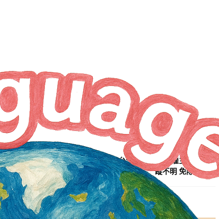
NEXT ARTICLE
藍委提案延長外籍家庭看護工在台年限 不可歸責雇主看護工行
蹤不明 免除空窗期