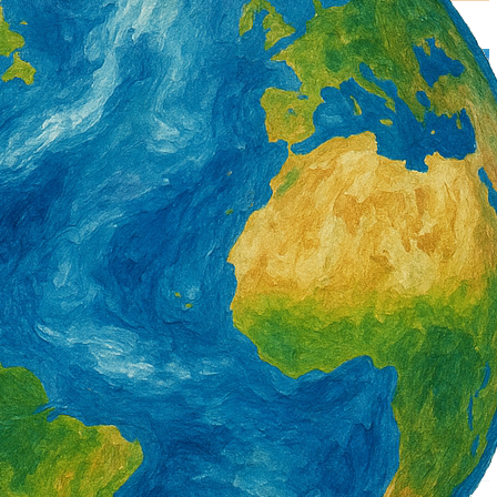
署產投下半年開辦900
營造類移工6月底突破3萬5千人 年增1千8
百人 一般營造增加最多
2 天 AGO