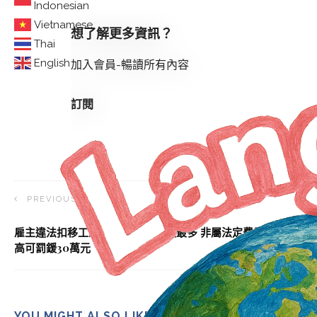
Indonesian
Vietnamese
想了解更多資訊？
Thai
English
加入會員-暢讀所有內容
訂閱
PREVIOUS ARTICLE
雇主違法扣移工薪資 服務費、借款最多 非屬法定費用項目 最
高可罰鍰30萬元
YOU MIGHT ALSO LIKE