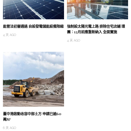
能管法初審通過 自設發電儲能設備限縮
強制設太陽光電上路 排除住宅店鋪 環
團：12月前應重新納入 全面實施
4 天 AGO
4 天 AGO
臺中港啟動收容中部土方 申請已逾60
萬M³
6 天 AGO