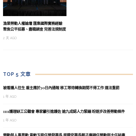
漁業勞動人權論壇 匯集國際實務經驗
聚焦公平招募、盡職調查 完善法規制度
2 天 AGO
TOP 5 文章
被看護人往生 雇主應於30日內通報 移工等待轉換期間不得工作 違法重罰
1 年 AGO
1111護理缺工公聽會 專家籲引進護佐 逾九成認人力緊繃 盼逐步改善勞動條件
1 年 AGO
勞動部人事異動 黃齡玉陞任勞發署長 原職安署長鄒子廉調任勞動部主任秘書