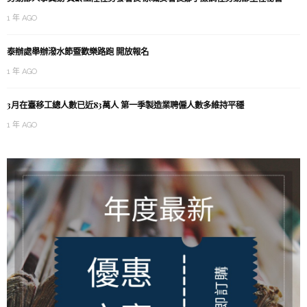
1 年 AGO
泰辦處舉辦潑水節暨歡樂路跑 開放報名
1 年 AGO
3月在臺移工總人數已近83萬人 第一季製造業聘僱人數多維持平穩
1 年 AGO