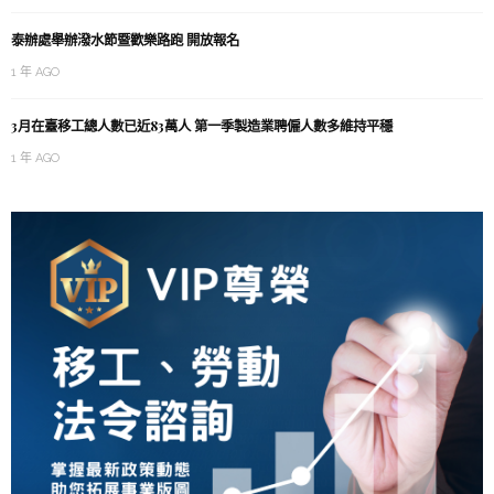
泰辦處舉辦潑水節暨歡樂路跑 開放報名
1 年 AGO
3月在臺移工總人數已近83萬人 第一季製造業聘僱人數多維持平穩
1 年 AGO