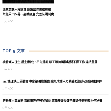
漁業勞動人權論壇 匯集國際實務經驗
聚焦公平招募、盡職調查 完善法規制度
1 天 AGO
TOP 5 文章
被看護人往生 雇主應於30日內通報 移工等待轉換期間不得工作 違法重罰
1 年 AGO
1111護理缺工公聽會 專家籲引進護佐 逾九成認人力緊繃 盼逐步改善勞動條件
1 年 AGO
勞動部人事異動 黃齡玉陞任勞發署長 原職安署長鄒子廉調任勞動部主任秘書
1 年 AGO