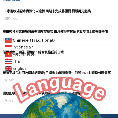
44家畜牧場廢水資源化未達標 屆期未完成將開罰 罰鍰萬元起跳
7 個月 AGO
機車替換排氣管認證緩衝期年底結束 環境部提醒民眾把握時間上網登錄檢測
2 年 AGO
Chinese (Traditional)
Indonesian
碳費草案已預告 環境部：綜合負擔低於日韓
Vietnamese
2 年 AGO
Thai
English
塑膠平板包材回收清除處理費7月開徵 納塑膠襯墊、泡殼 PET材質採分階費率
1 年 AGO
開放回收業聘僱移工 業者申請踴躍 環境部提醒 先確認是否符合資格
1 年 AGO