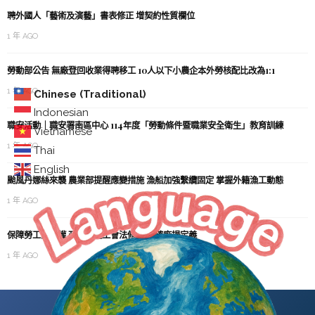
聘外國人「藝術及演藝」書表修正 增契約性質欄位
1 年 AGO
勞動部公告 無廠登回收業得聘移工 10人以下小農企本外勞核配比改為1:1
1 年 AGO
Chinese (Traditional)
Indonesian
職安活動｜職安署南區中心 114年度「勞動條件暨職業安全衛生」教育訓練
Vietnamese
1 年 AGO
Thai
English
颱風丹娜絲來襲 農業部提醒應變措施 漁船加強繫纜固定 掌握外籍漁工動態
1 年 AGO
保障勞工團結權 政院通過工會法修正 明確廠場定義
1 年 AGO