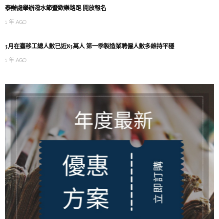
泰辦處舉辦潑水節暨歡樂路跑 開放報名
1 年 AGO
3月在臺移工總人數已近83萬人 第一季製造業聘僱人數多維持平穩
1 年 AGO