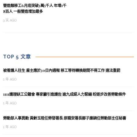
營造類移工6月底突破3萬5千人 年增1千
8百人 一般營造增加最多
3 天 AGO
TOP 5 文章
被看護人往生 雇主應於30日內通報 移工等待轉換期間不得工作 違法重罰
1 年 AGO
1111護理缺工公聽會 專家籲引進護佐 逾九成認人力緊繃 盼逐步改善勞動條件
1 年 AGO
勞動部人事異動 黃齡玉陞任勞發署長 原職安署長鄒子廉調任勞動部主任秘書
1 年 AGO