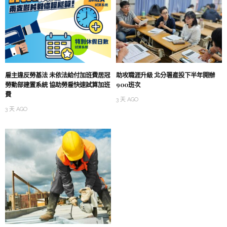
雇主違反勞基法 未依法給付加班費居冠
助攻職涯升級 北分署產投下半年開辦
勞動部建置系統 協助勞雇快速試算加班
900班次
費
3 天 AGO
3 天 AGO