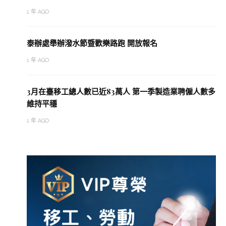
1 年 AGO
泰辦處舉辦潑水節暨歡樂路跑 開放報名
1 年 AGO
3月在臺移工總人數已近83萬人 第一季製造業聘僱人數多
維持平穩
1 年 AGO