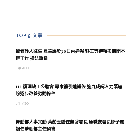
TOP 5 文章
被看護人往生 雇主應於30日內通報 移工等待轉換期間不
得工作 違法重罰
1 年 AGO
1111護理缺工公聽會 專家籲引進護佐 逾九成認人力緊繃
盼逐步改善勞動條件
1 年 AGO
勞動部人事異動 黃齡玉陞任勞發署長 原職安署長鄒子廉
調任勞動部主任秘書