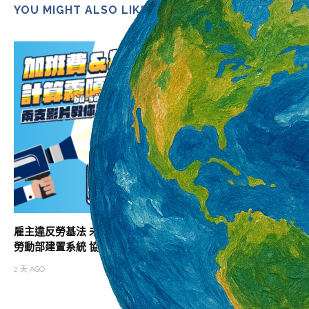
YOU MIGHT ALSO LIKE
雇主違反勞基法 未依法給付加班費居冠
助攻職涯升級 北分
勞動部建置系統 協助勞雇快速試算加班費
班次
2 天 AGO
2 天 AGO