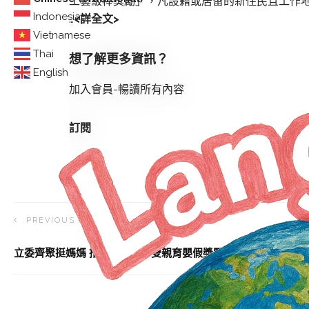
工藝級棒獎勵」，凡設籍或居留的新住民且工作
Indonesian
…
<詳全文>
Vietnamese
Thai
想了解更多資訊？
English
加入會員-暢讀所有內容
訂閱
PREVIOUS ARTICLE
立委齊聚挺媽媽 推動親職假、雙親育嬰假獎勵