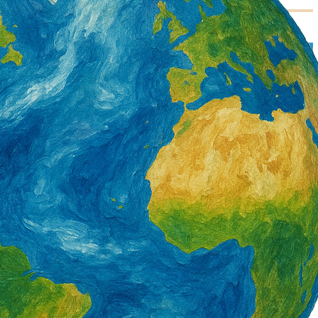
署產投下半年開辦900
營造類移工6月底突破3萬5千人 年增1千8
百人 一般營造增加最多
2 天 AGO