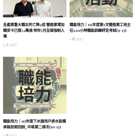
全產業重大職災死亡降2成 營造業增加
職能培力｜115年度第3次營造業工地主
職安卡已發32萬張 明年7月全面強制入
任220小時職能訓練評定考試(9/13)
場
1 週 AGO
5 天 AGO
職能培力｜115年度下水道用戶排水設備
承裝技術回訓_中區第二梯次(10/13)
1 週 AGO