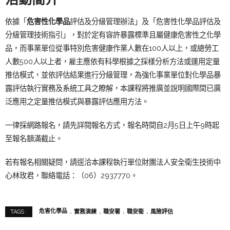
依據「
危害性化學品
評估及分級管理辦法」及「危害性化學品評估及
分級管理技術指引」，對於定有容許暴露標準且屬健康危害性之化學
品，而事業單位從事特別危害健康作業人數在100人以上，或總勞工
人數500人以上者，雇主應依有科學根據之採樣分析方法或運用定量
推估模式，並依評估結果進行分級管理，為強化事業單位對化學品暴
露評估執行實務及系統工具之瞭解，本課程將推廣並說明國際間已廣
泛應用之定量推估模式與暴露評估應用方法。
一律採網路報名，請先詳閱報名方式，報名時間自2月5日上午9時起
至報名額滿截止。
若有報名相關疑問，請逕洽本課程執行單位財團法人安全衛生技術中
心林玫君，聯絡電話：（06）2937770。
危害化學品
實務演練
職安署
職安衛
風險評估
TAGS :