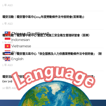
1 年 AGO
職安活動｜職安署中區中心114年度勞動條件法令說明會(苗栗場3)
1 年 AGO
Chinese (Traditional)
職安活動｜職安署中區中心 營造工地施工安全衛生管理研習會（苗栗）
Indonesian
1 年 AGO
Vietnamese
Thai
職安活動｜職安署北區中心「保全服務及人力供應業勞動條件法令說明會」（新
竹場）
English
1 年 AGO
職安活動｜職安署南區中心「局限空間作業及職業衛生危害預防教育訓練」
(10/30)
10 個月 AGO