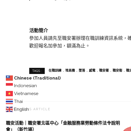
活動簡介
參加人員請先至職安署辦理在職訓練資訊系統，
歡迎報名加參加，額滿為止。
在職訓練
堆高機
墜落
感電
職安署
職安衛
職
TAGS :
Chinese (Traditional)
Indonesian
Vietnamese
Thai
English
PREVIOUS ARTICLE
職安活動｜職安署北區中心「金融服務業勞動條件法令說明
會」（新竹場）