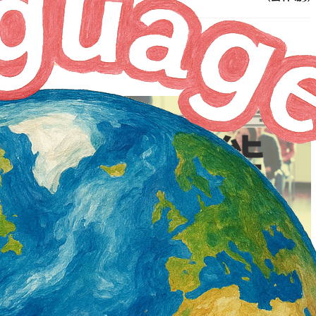
度第3次營造業工地主任
職能培力｜115年度下水道用戶排水設備承
考試(9/13)
裝技術回訓_中區第二梯次(10/13)