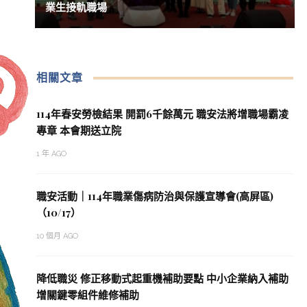
業生接軌職場
相關文章
114年春安勞檢結果 開罰6千餘萬元 職安法將增職場霸凌
專章 本會期送立院
1 年 AGO
職安活動｜114年職業傷病防治與保護宣導會(高屏區)
（10/17）
10 個月 AGO
降低職災 修正移動式起重機補助要點 中小企業納入補助
增關鍵零組件維修補助