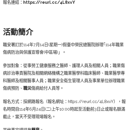
報名連結：
https://reurl.cc/4L8xvY
活動簡介
職安署訂於114年7月14日(星期一)假臺中榮民總醫院辦理｢114年職業
傷病防治與保護宣導會(中區場)」。
參加對象：從事勞工健康服務之醫師、護理人員及相關人員；職業傷
病診治專責醫院及相關網絡機構之職業醫學科臨床醫師、職業醫學專
科醫師及相關醫事人員；職業安全衛生管理人員及事業單位辦理職業
傷病預防、
職災
傷病給付人員等。
報名方式：採網路報名（報名網址：https://reurl.cc/4L8xvY），報
名時間自114年6月24日(二)上午10:00時起至活動前3日止或報名額滿
截止，當天不受理現場報名。
其他事宜請詳參
簡章
。