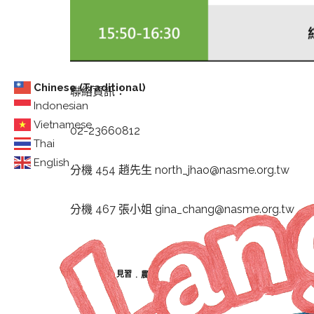
Chinese (Traditional)
聯絡資訊：
Indonesian
Vietnamese
02-23660812
Thai
English
分機 454 趙先生
north_jhao@nasme.org.tw
分機 467 張小姐
gina_chang@nasme.org.tw
見習
農場
農業部
TAGS :