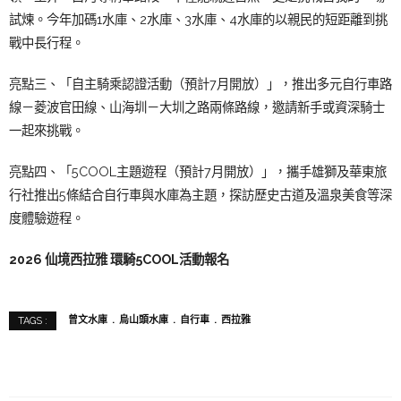
試煉。今年加碼1水庫、2水庫、3水庫、4水庫的以親民的短距離到挑
戰中長行程。
亮點三、「自主騎乘認證活動（預計7月開放）」，推出多元自行車路
線－菱波官田線、山海圳－大圳之路兩條路線，邀請新手或資深騎士
一起來挑戰。
亮點四、「5COOL主題遊程（預計7月開放）」，攜手雄獅及華東旅
行社推出5條結合自行車與水庫為主題，探訪歷史古道及溫泉美食等深
度體驗遊程。
2026 仙境西拉雅 環騎5COOL活動報名
曾文水庫
烏山頭水庫
自行車
西拉雅
TAGS :