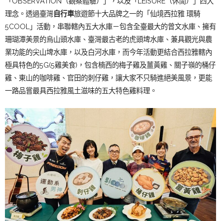
「OBSERVATION（觀察體驗）」，以及「LEISURE（休閒）」四大
理念。透過臺灣
自行車
旅遊節十大品牌之一的「仙境西拉雅 環騎
5COOL」活動，串聯轄內五大水庫－包含全臺最大的曾文水庫、擁有
珊瑚潭美景的烏山頭水庫、臺灣最古老的虎頭埤水庫、兼具觀光與農
業功能的尖山埤水庫，以及白河水庫，而今年活動更結合西拉雅轄內
極具特色的5G(5雞美食)，包含楠西的梅子雞及薑黃雞、關子嶺的桶仔
雞、東山的咖啡雞、官田的刺仔雞，讓大家不只騎進絕美風景，更能
一路品嘗最具西拉雅風土滋味的五大特色雞料理。