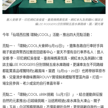
藝人安娜·李、印尼網紅吳俊星、臺南辣媽黃恆真、網紅本丸及英籍BC雜誌主
編LEE RODGERS分別領騎五座水庫路線。圖／觀光署
今年「仙境西拉雅 環騎5COOL」活動，推出四大亮點活動：
亮點一、「環騎5COOL大會師(9月19日)」，邀集各路自行車好手與
親子家庭齊聚西拉雅官田遊客中心，當天不僅有自行車界名人：藝人
安娜·李、印尼網紅吳俊星、臺南辣媽黃恆真、網紅本丸及英籍BC雜
誌主編LEE RODGERS分別領騎五座水庫路線，更讓車友在不同路線
都能驚喜品嚐獨特的5雞風味。當週（9月19、20日）也將舉辦草原市
集、兒童滑步車趣味賽與ROUVY實境騎乘體驗等豐富內容。打造一
場全民參與、老少咸宜的自行車嘉年華。
亮點二、「環騎5COOL 188K挑戰（11月7日）」，結合運動與征服
自然的元素推出1日超級挑戰，沿途將經過5座水庫及大凍山、關子
嶺、玉井、白河等精華路段，不僅能親近自然，更是挑戰自我的一場