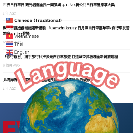
世界自行車日 觀光署邀全民一同參與 4/1~6/2騎公共自行車響應拿大獎
1 年 AGO
Chinese (Traditional)
觀光署打造低碳旅遊新體驗 「Come!BikeDay 日月潭自行車嘉年華x自行車友善
Indonesian
旅宿」11/22登場
Vietnamese
10 個月 AGO
Thai
English
「徐行縱谷」攜手旅行社推多元自行車旅遊 打造歐亞菲板塊全新騎旅遊程
8 個月 AGO
北海岸野百合盛開 觀光署邀請民眾共賞花海美景 低碳旅遊迎初夏
1 年 AGO