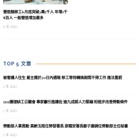
營造類移工6月底突破3萬5千人 年增1千
8百人 一般營造增加最多
2 天 AGO
TOP 5 文章
被看護人往生 雇主應於30日內通報 移工等待轉換期間不得工作 違法重罰
1 年 AGO
1111護理缺工公聽會 專家籲引進護佐 逾九成認人力緊繃 盼逐步改善勞動條件
1 年 AGO
勞動部人事異動 黃齡玉陞任勞發署長 原職安署長鄒子廉調任勞動部主任秘書
1 年 AGO