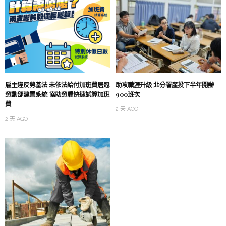
雇主違反勞基法 未依法給付加班費居冠
助攻職涯升級 北分署產投下半年開辦
勞動部建置系統 協助勞雇快速試算加班
900班次
費
2 天 AGO
2 天 AGO