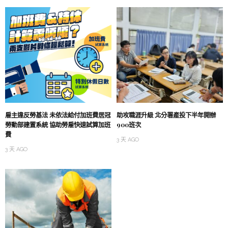
雇主違反勞基法 未依法給付加班費居冠
助攻職涯升級 北分署產投下半年開辦
勞動部建置系統 協助勞雇快速試算加班
900班次
費
3 天 AGO
3 天 AGO