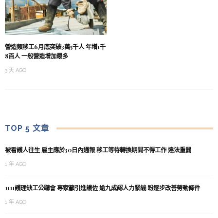
營造類移工6月底突破3萬5千人 年增1千
8百人 一般營造增加最多
3 天 AGO
TOP 5 文章
被看護人往生 雇主應於30日內通報 移工等待轉換期間不得工作 違法重罰
1 年 AGO
1111護理缺工公聽會 專家籲引進護佐 逾九成認人力緊繃 盼逐步改善勞動條件
1 年 AGO