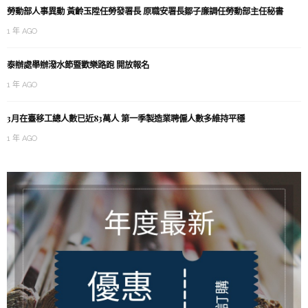
勞動部人事異動 黃齡玉陞任勞發署長 原職安署長鄒子廉調任勞動部主任秘書
1 年 AGO
泰辦處舉辦潑水節暨歡樂路跑 開放報名
1 年 AGO
3月在臺移工總人數已近83萬人 第一季製造業聘僱人數多維持平穩
1 年 AGO