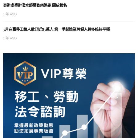
泰辦處舉辦潑水節暨歡樂路跑 開放報名
1 年 AGO
3月在臺移工總人數已近83萬人 第一季製造業聘僱人數多維持平穩
1 年 AGO