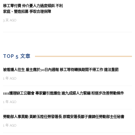
移工零付費 仲介憂人力過度傾斜 不利
家庭、營造招募 爭取合理保障
3 天 AGO
TOP 5 文章
被看護人往生 雇主應於30日內通報 移工等待轉換期間不得工作 違法重罰
1 年 AGO
1111護理缺工公聽會 專家籲引進護佐 逾九成認人力緊繃 盼逐步改善勞動條件
1 年 AGO
勞動部人事異動 黃齡玉陞任勞發署長 原職安署長鄒子廉調任勞動部主任秘書
1 年 AGO