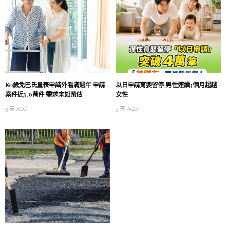
80歲免巴氏量表申請外看滿週年 申請
以日申請育嬰留停 男性連續3個月超越
案件近3.9萬件 需求未如預估
女性
3 天 AGO
3 天 AGO