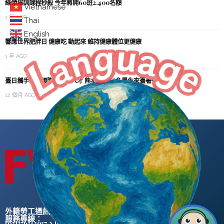
綠領培訓課程秒殺 今年將開60班2,400名額
Vietnamese
1 年 AGO
Thai
English
響應世界肥胖日 健康吃 動起來 維持健康體位更健康
1 年 AGO
臺日攜手培育國際半導體人才 熊本大學28名學生來臺暑修
12 個月 AGO
外籍勞工通訊社版權所有 ©
服務專線：
、
(02)2763-2037
(02)2765-0906