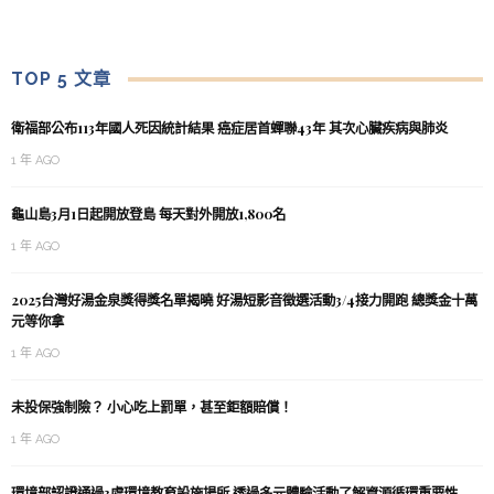
TOP 5 文章
衛福部公布113年國人死因統計結果 癌症居首蟬聯43年 其次心臟疾病與肺炎
1 年 AGO
龜山島3月1日起開放登島 每天對外開放1,800名
1 年 AGO
2025台灣好湯金泉獎得獎名單揭曉 好湯短影音徵選活動3/4接力開跑 總獎金十萬
元等你拿
1 年 AGO
未投保強制險？ 小心吃上罰單，甚至鉅額賠償！
1 年 AGO
環境部認證通過3處環境教育設施場所 透過多元體驗活動了解資源循環重要性