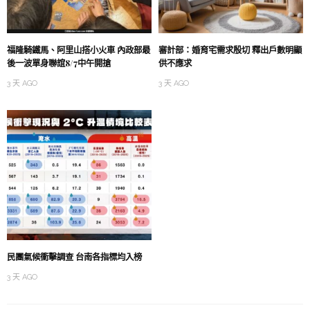
福隆騎鐵馬、阿里山搭小火車 內政部最
審計部：婚育宅需求殷切 釋出戶數明顯
後一波單身聯誼8/7中午開搶
供不應求
3 天 AGO
3 天 AGO
民團氣候衝擊調查 台南各指標均入榜
3 天 AGO