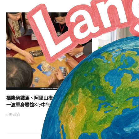
福隆騎鐵馬、阿里山搭小火車 內政部最後
審計部：婚育宅需求
一波單身聯誼8/7中午開搶
不應求
1 天 AGO
2 天 AGO