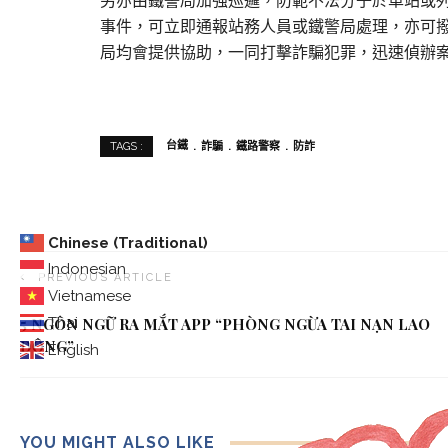
另亦由鐵警局加強巡邏，防範不法分子於車站或
事件，可立即通報站務人員或鐵警局處理，亦可撥
局均會提供協助，一同打擊詐騙犯罪，迅速偵辦
台鐵
詐騙
鐵路警察
防詐
TAGS :
Chinese (Traditional)
Indonesian
PREVIOUS ARTICLE
Vietnamese
Thai
5 NGÔN NGỮ RA MẮT APP “PHÒNG NGỪA TAI NẠN LAO
ĐỘNG”
English
YOU MIGHT ALSO LIKE