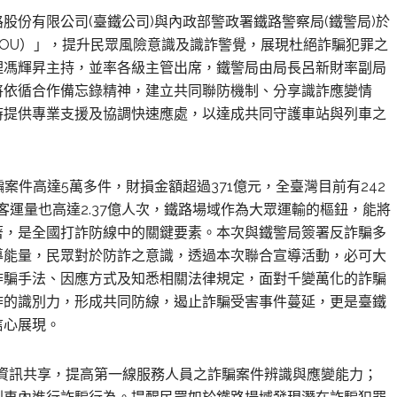
股份有限公司(臺鐵公司)與內政部警政署鐵路警察局(鐵警局)於
MOU）」，提升民眾風險意識及識詐警覺，展現杜絕詐騙犯罪之
理馮輝昇主持，並率各級主管出席，鐵警局由局長呂新財率副局
將依循合作備忘錄精神，建立共同聯防機制、分享識詐應變情
時提供專業支援及協調快速應處，以達成共同守護車站與列車之
案件高達5萬多件，財損金額超過371億元，全臺灣目前有242
客運量也高達2.37億人次，鐵路場域作為大眾運輸的樞鈕，能將
著，是全國打詐防線中的關鍵要素。本次與鐵警局簽署反詐騙多
導能量，民眾對於防詐之意識，透過本次聯合宣導活動，必可大
詐騙手法、因應方式及知悉相關法律規定，面對千變萬化的詐騙
詐的識別力，形成共同防線，遏止詐騙受害事件蔓延，更是臺鐵
信心展現。
資訊共享，提高第一線服務人員之詐騙案件辨識與應變能力；