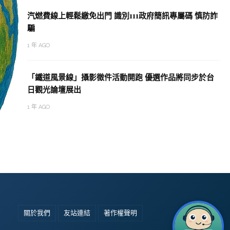
汽燃費線上輕鬆繳免出門 識別111政府簡訊專屬碼 慎防詐
騙
1 年 AGO
「鐵道風景線」攝影徵件活動開跑 優選作品將同步於台
日觀光論壇展出
1 年 AGO
關於我們
友站連結
著作權聲明