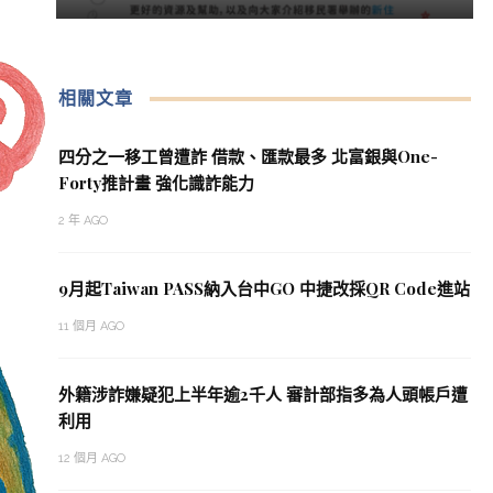
相關文章
四分之一移工曾遭詐 借款、匯款最多 北富銀與One-
Forty推計畫 強化識詐能力
2 年 AGO
9月起Taiwan PASS納入台中GO 中捷改採QR Code進站
11 個月 AGO
外籍涉詐嫌疑犯上半年逾2千人 審計部指多為人頭帳戶遭
利用
12 個月 AGO