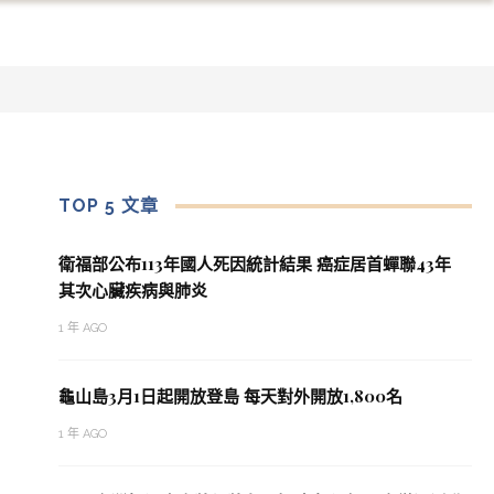
TOP 5 文章
衛福部公布113年國人死因統計結果 癌症居首蟬聯43年
其次心臟疾病與肺炎
1 年 AGO
龜山島3月1日起開放登島 每天對外開放1,800名
1 年 AGO