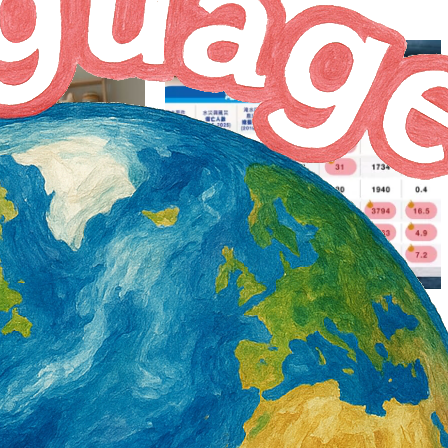
殷切 釋出戶數明顯供
民團氣候衝擊調查 台南各指標均入榜
2 天 AGO