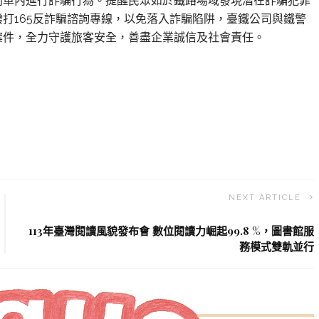
列車內進行詐騙行為。提醒民眾如於鐵路場域發現潛在詐騙犯罪
打165反詐騙諮詢專線，以免落入詐騙陷阱，臺鐵公司與鐵警
案件，全力守護旅客安全，善盡企業誠信及社會責任。
NEXT ARTICLE
113年臺灣閱讀風貌發布會 數位閱讀力崛起99.8 %，圖書館服
務模式雙軌並行