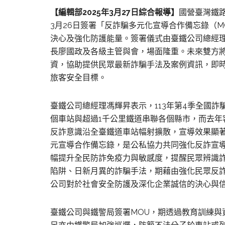
【編輯部2025年3月27日綜合報導】
國營臺灣鐵路
3月26日簽署「反詐騙多元化宣導合作備忘錄（
決心及強化防護能量。簽署儀式由臺鐵公司總經
長廖國政及各級主管與會，場面隆重。未來雙方
資，協助提供民眾最新詐騙手法及案例資訊，即
旅客安全目標。
臺鐵公司總經理馮輝昇表示，113年第4季全國詐騙
個車站與超過1千公里鐵道串聯各個縣市，而去年
反詐意識沿全臺鐵道車站幅射擴散，宣導效果顯
元宣導合作備忘錄，是公私協力共同強化反詐宣
幅提升全民防詐免疫力與敏感度，提醒民眾辨識
陷阱、日新月異的詐騙手法，期藉由強化民眾反
公司對於社會安全防護及深化企業誠信的決心與
臺鐵公司與鐵警局簽署MOU，期透過教育訓練與