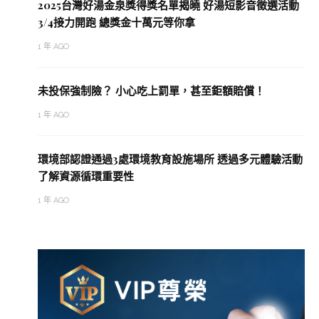
2025台灣好湯金泉獎得獎名單揭曉 好湯短影音徵選活動
3/4接力開跑 總獎金十萬元等你拿
1 年 AGO
未投保強制險？ 小心吃上罰單，甚至鉅額賠償！
1 年 AGO
環境部認證通過3處環境教育設施場所 透過多元體驗活動
了解資源循環重要性
1 年 AGO