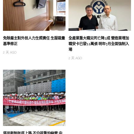
免除雇主對外技人力生照責任 生服裁量
全產業重大職災死亡降2成 營造業增加
基準修正
職安卡已發32萬張 明年7月全面強制入
場
2 天 AGO
2 天 AGO
塔吊新制年底上路 不分荷重均納管 中