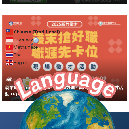
Chinese (Traditional)
Indonesian
Vietnamese
Thai
English
活動
就業媒合｜2025新竹地區「歲末搶好職，職涯先卡位」現場徵才活
動(11/7)