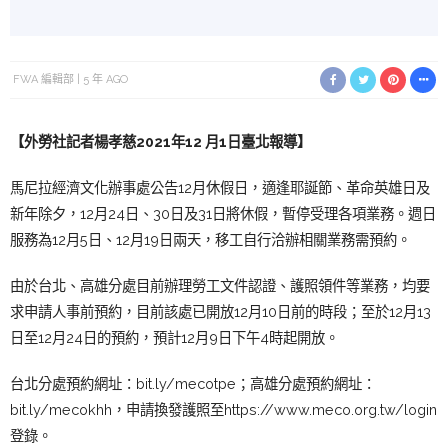
FWA 編輯部
5 年 AGO
【外勞社
記者楊孝慈
2
021年12 月1日臺
北報導】
馬尼拉經濟文化辦事處公告12月休假日，適逢耶誕節、革命英雄日及
新年除夕，12月24日、30日及31日將休假，暫停受理各項業務。週日
服務為12月5日、12月19日兩天，移工自行洽辦相關業務需預約。
由於台北、高雄分處目前辦理勞工文件認證、護照領件等業務，均要
求申請人事前預約，目前該處已開放12月10日前的時段；至於12月13
日至12月24日的預約，預計12月9日下午4時起開放。
台北分處預約網址：
bit.ly/mecotpe
；高雄分處預約網址：
bit.ly/mecokhh
，申請換發護照至
https://www.meco.org.tw/login
登錄。