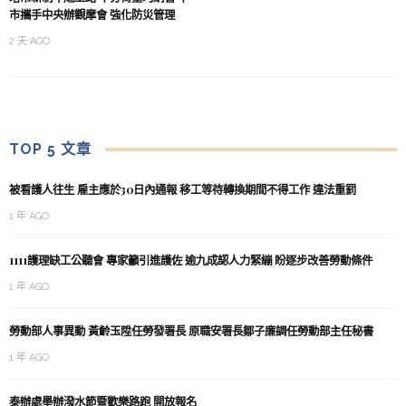
市攜手中央辦觀摩會 強化防災管理
2 天 AGO
TOP 5 文章
被看護人往生 雇主應於30日內通報 移工等待轉換期間不得工作 違法重罰
1 年 AGO
1111護理缺工公聽會 專家籲引進護佐 逾九成認人力緊繃 盼逐步改善勞動條件
1 年 AGO
勞動部人事異動 黃齡玉陞任勞發署長 原職安署長鄒子廉調任勞動部主任秘書
1 年 AGO
泰辦處舉辦潑水節暨歡樂路跑 開放報名