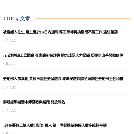
TOP 5 文章
被看護人往生 雇主應於30日內通報 移工等待轉換期間不得工作 違法重罰
1 年 AGO
1111護理缺工公聽會 專家籲引進護佐 逾九成認人力緊繃 盼逐步改善勞動條件
1 年 AGO
勞動部人事異動 黃齡玉陞任勞發署長 原職安署長鄒子廉調任勞動部主任秘書
1 年 AGO
泰辦處舉辦潑水節暨歡樂路跑 開放報名
1 年 AGO
3月在臺移工總人數已近83萬人 第一季製造業聘僱人數多維持平穩