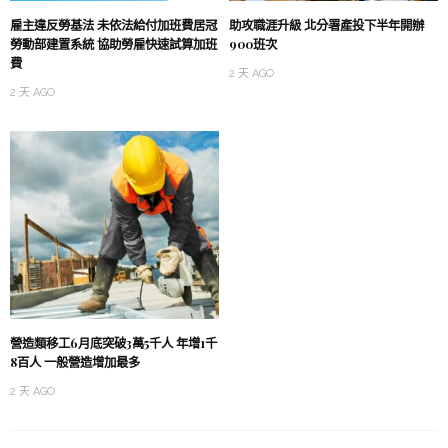
雇主違反勞基法 未依法給付加班費居冠
助攻職涯升級 北分署產投下半年開辦
勞動部建置系統 協助勞雇快速試算加班
900班次
費
2 天 AGO
2 天 AGO
營造類移工6月底突破3萬5千人 年增1千
8百人 一般營造增加最多
2 天 AGO