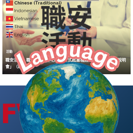
Chinese (Traditional)
Indonesian
Vietnamese
Thai
English
活動
職安活動｜職安署北區中心「固定式起重機起重吊掛作業安全說明
會」（新竹場）