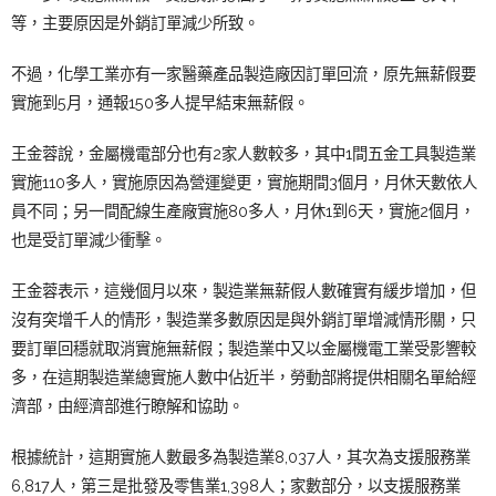
等，主要原因是外銷訂單減少所致。
不過，化學工業亦有一家醫藥產品製造廠因訂單回流，原先無薪假要
實施到5月，通報150多人提早結束無薪假。
王金蓉說，金屬機電部分也有2家人數較多，其中1間五金工具製造業
實施110多人，實施原因為營運變更，實施期間3個月，月休天數依人
員不同；另一間配線生產廠實施80多人，月休1到6天，實施2個月，
也是受訂單減少衝擊。
王金蓉表示，這幾個月以來，製造業無薪假人數確實有緩步增加，但
沒有突增千人的情形，製造業多數原因是與外銷訂單增減情形關，只
要訂單回穩就取消實施無薪假；製造業中又以金屬機電工業受影響較
多，在這期製造業總實施人數中佔近半，勞動部將提供相關名單給經
濟部，由經濟部進行瞭解和協助。
根據統計，這期實施人數最多為製造業8,037人，其次為支援服務業
6,817人，第三是批發及零售業1,398人；家數部分，以支援服務業