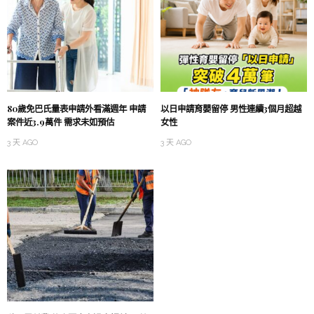
80歲免巴氏量表申請外看滿週年 申請
以日申請育嬰留停 男性連續3個月超越
案件近3.9萬件 需求未如預估
女性
3 天 AGO
3 天 AGO