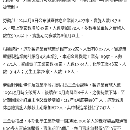
被管制。
勞動部112年4月6日公布減班休息企業計2,427家，實施人數18,716
人，較上期家數增加43家，人數增加872人，多數事業單位之實施人
數在50人以下，實施期間多數為6個月以上。
根據統計，這期製造業實施無薪假有332家、人數有8,037人，實施無
薪假製造業統計細分4大產業別，本期金屬機電工業有169家、人數
4,271人；資訊電子工業家數39家、人數1,334人；化學工業46家、人
數1,314人；民生工業78家、人數1,118人。
勞動部勞動條件及就業平等司副司長王金蓉說明，
製造業實施人數
109年5月時突破萬人，後續在10月底降到8千人，之後持續下降，至
近期因國外訂單未明又緩步增加，112年3月底突破8千人；這期減班
休息總
實施人數較上期增加872人，其中製造業就佔了747人。
王金蓉指出，
本期化學工業新增一間規模1,000多人的橡膠製品廠通報
600多人實施無薪假
，實施期間3個月，每月實施無薪假3至13天不