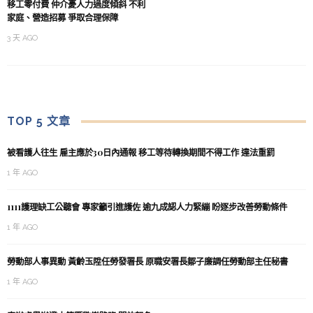
移工零付費 仲介憂人力過度傾斜 不利
家庭、營造招募 爭取合理保障
3 天 AGO
TOP 5 文章
被看護人往生 雇主應於30日內通報 移工等待轉換期間不得工作 違法重罰
1 年 AGO
1111護理缺工公聽會 專家籲引進護佐 逾九成認人力緊繃 盼逐步改善勞動條件
1 年 AGO
勞動部人事異動 黃齡玉陞任勞發署長 原職安署長鄒子廉調任勞動部主任秘書
1 年 AGO