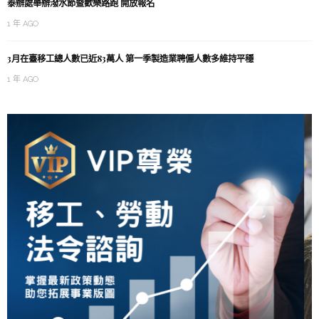
泰辦處舉辦潑水節暨歡樂路跑 開放報名
1 年 AGO
3月在臺移工總人數已近83萬人 第一季製造業聘僱人數多維持平穩
1 年 AGO