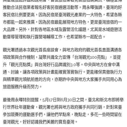
推動合法民宿業者報名好客民宿遴選活動等。周永暉強調，臺灣的好
客民宿比例要更高，因為民宿是臺灣觀光產業的一大特色，希望各縣
市都能一起來推廣，因為民宿最能展現地方特色，更是臺灣旅宿的一
大品牌。另外，針對各地區水域及露營活化議題，尤其是水域遊憩活
動督導管理和執行露營場輔導工作，也希望縣市一起配合。
觀光署透過本次觀光首長座談會，與地方政府的觀光首長直面溝通各
項政策與合作機制，凝聚共識全力宣傳「台灣觀光100亮點」，並提
升「觀光亮點獎」與台灣好行品牌識別3.0等。中央與地方在會中溝
通、討論，讓各項政策與計畫能確實落實執行。更能確保貫徹執行力
與精準觀光領航前進的方向，亦期許中央與地方大家攜手共同用心為
旅遊服務升級而努力。
最後周永暉特別提醒，5月17日到6月30日之間，臺北和新北市即將舉
行世界壯年運動會，觀光署也將與地方政府攜手共同行銷，針對來臺
參加競賽的運動選手們，讓他們早點來，晚點走，多花一些時間留在
臺灣觀光，好好認識我們美麗的寶島臺灣。