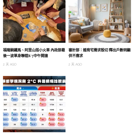
福隆騎鐵馬、阿里山搭小火車 內政部最
審計部：婚育宅需求殷切 釋出戶數明顯
後一波單身聯誼8/7中午開搶
供不應求
2 天 AGO
2 天 AGO