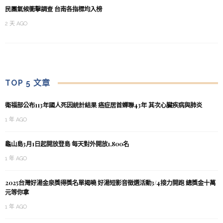
民團氣候衝擊調查 台南各指標均入榜
2 天 AGO
TOP 5 文章
衛福部公布113年國人死因統計結果 癌症居首蟬聯43年 其次心臟疾病與肺炎
1 年 AGO
龜山島3月1日起開放登島 每天對外開放1,800名
1 年 AGO
2025台灣好湯金泉獎得獎名單揭曉 好湯短影音徵選活動3/4接力開跑 總獎金十萬
元等你拿
1 年 AGO