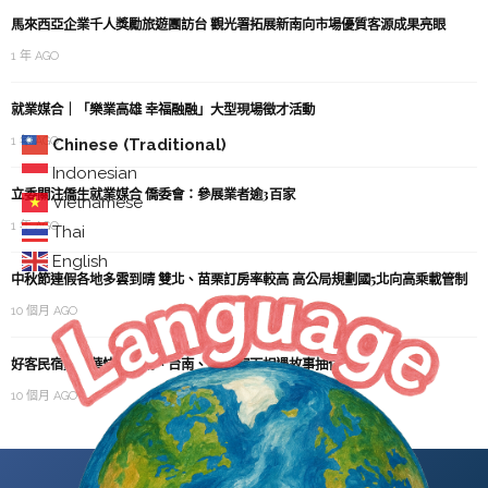
馬來西亞企業千人獎勵旅遊團訪台 觀光署拓展新南向市場優質客源成果亮眼
1 年 AGO
就業媒合｜「樂業高雄 幸福融融」大型現場徵才活動
1 年 AGO
Chinese (Traditional)
Indonesian
立委關注僑生就業媒合 僑委會：參展業者逾3百家
Vietnamese
1 年 AGO
Thai
English
中秋節連假各地多雲到晴 雙北、苗栗訂房率較高 高公局規劃國5北向高乘載管制
10 個月 AGO
好客民宿嘉年華快閃宜蘭、台南、嘉義 寫下相遇故事抽住宿券
10 個月 AGO