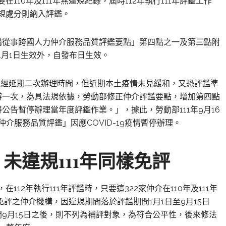
在110年及111年無違規紀錄，屆時112年執行111年評鑑工作
違規處分則納入評鑑。
機構從事跨國人力仲介服務品質評鑑要點」第四點之一及第三點附
1月1日生效外，自發布日生效。
，已經延期二次辦理時間，但近期本土疫情未見緩和，又恐評鑑準
辦一次，為具法規依據，勞動部修正仲介評鑑要點，增加第四點
告暫停辦理當年度評鑑作業。」，據此，勞動部111年9月16
介服務品質評鑑」因應COVID-19疫情暫停辦理。
介
未違規111年同樣免評
在112年執行111年評鑑時，只要這322家仲介在110年及111年
評之仲介機構，因違規期間落於評鑑期間1月1日至9月15日
9月15日之後，則不列為補評對象，為符合公平性，後來修法