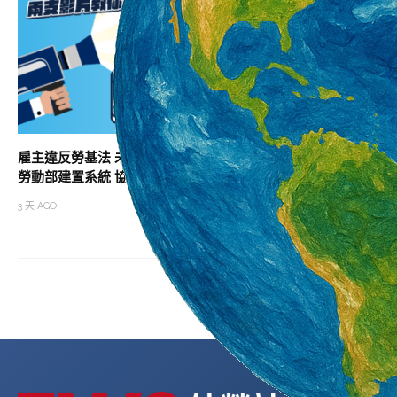
雇主違反勞基法 未依法給付加班費居冠
助攻職涯升級 北分
勞動部建置系統 協助勞雇快速試算加班費
班次
3 天 AGO
3 天 AGO