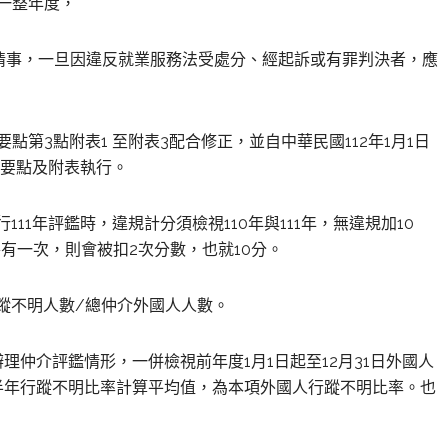
為一整年度，
規情事，一旦因違反就業服務法受處分、經起訴或有罪判決者，應
點第3點附表1 至附表3配合
修
正，並自中華民國112年1月1日
鑑要點及附表執行。
11年評鑑時，違規計分須檢視110年與111年，無違規加10
各有一次，則會被扣2次分數，也就10分。
蹤不明人數/總仲介外國人人數。
仲介評鑑情形，一併檢視前年度1月1日起至12月31日外國人
半年行蹤不明比率計算平均值，為本項外國人行蹤不明比率。也