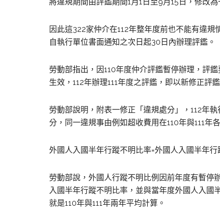
將違規期間由評鑑期間1月1日至9月15日，修改
因此這322家仲介在112年整年度前也不能有違
自執行單位書面通知之次日起30日內辦理評鑑。
勞動部指出，因110年度仲介評鑑暫停辦理，評鑑要
生效，112年辦理111年度之評鑑，即以新修正評
勞動部說明，附表一修正「違規處分」，112年執行1
分，同一違規事由例如超收費用在110年與111年
外國人入國半年行蹤不明比率=外國人入國半年行
勞動部說，外國人行蹤不明比例因前年度有暫停辦理
入國半年行蹤不明比率，並與當年度外國人入國
就是110年與111年兩年平均計算。