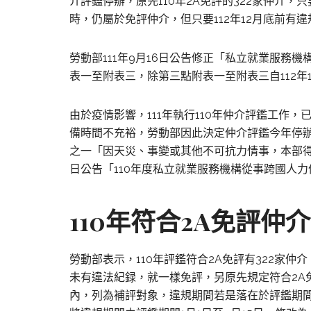
介評鑑停辦，原先110年2A免評的322家仲介，只要
時，仍屬於免評仲介，但只要112年12月底前有
勞動部111年9月16日公告修正「私立就業服務
表一至附表三，除第三點附表一至附表三自112年
由於疫情影響，111年執行110年仲介評鑑工作
備時間不充裕，勞動部因此決定仲介評鑑今年停
之一「因天災、事變或其他不可抗力情事，本部得公
日公告「110年度私立就業服務機構從事跨國人力仲
110年符合2A免評仲
勞動部表示，110年評鑑符合2A免評有322家仲介，
未有違法紀録，就一樣免評，另原先規定符合2A免
內，列為補評對象，違規期間若是落在於評鑑期間