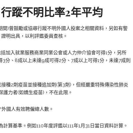
度
行蹤不明比率2年平均
期間)曾鼓勵或協尋行蹤不明外國人投案之相關資料，另如有警
）證明出具，以利評鑑委員查核。
分包括加入就業服務商業同業公會或人力仲介協會可得1分，另所
可得3分、8成以上未達9成可得2分、7成以上可得1分，未達7成則
接種2劑疫苗並接種追加劑(第3劑)，但經嚴重特殊傳染性肺炎
保護力者(如嬌生疫苗)，不在此限。
/外國人有效聘僱總人數。
計算基準。例如110年度評鑑以111年1月31日當日資料計算。