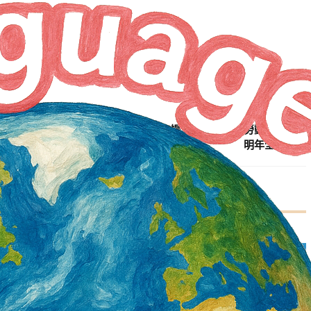
NEXT ARTICLE
桃園市優良移工30名 9/25頒獎表揚 成績最優3名 勞動局將推薦
明年全國選拔