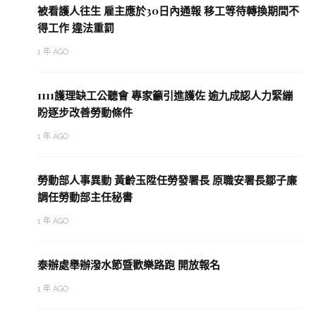
被看護人往生 雇主應於30日內通報 移工等待轉換期間不
得工作 違法重罰
1 年 AGO
1111護理缺工公聽會 專家籲引進護佐 逾九成認人力緊繃
盼逐步改善勞動條件
1 年 AGO
勞動部人事異動 黃齡玉陞任勞發署長 原職安署長鄒子廉
調任勞動部主任秘書
1 年 AGO
泰辦處舉辦潑水節暨歡樂路跑 開放報名
1 年 AGO