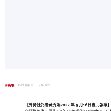
FWA 編輯部
4 年 AGO
【外勞社記
者黃秀娟
2022 年 9 月16日
臺北報導