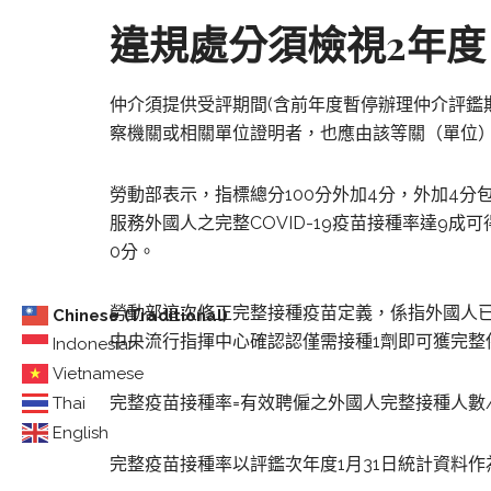
違規處分須檢視2年
仲介須提供受評期間(含前年度暫停辦理仲介評鑑
察機關或相關單位證明者，也應由該等關（單位
勞動部表示，指標總分100分外加4分，外加4
服務外國人之完整COVID-19疫苗接種率達9成
0分。
勞動部這次修正完整接種疫苗定義，係指外國人已
Chinese (Traditional)
中央流行指揮中心確認認僅需接種1劑即可獲完整
Indonesian
Vietnamese
完整疫苗接種率=有效聘僱之外國人完整接種人數
Thai
English
完整疫苗接種率以評鑑次年度1月31日統計資料作為