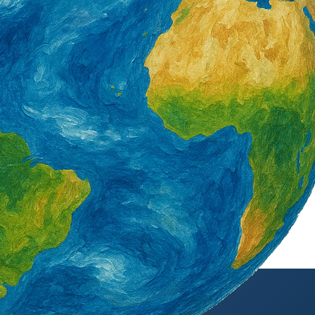
署產投下半年開辦900
營造類移工6月底突破3萬5千人 年增1千8
百人 一般營造增加最多
3 天 AGO