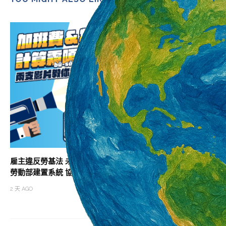
雇主違反勞基法 未依法給付加班費居冠
助攻職涯升級 北分
勞動部建置系統 協助勞雇快速試算加班費
班次
2 天 AGO
2 天 AGO