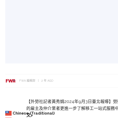
FWA 編輯部
2 年 AGO
【外勞社記者黃秀娟2024年9月3日臺北報導】
的雇主及仲介業者更進一步了解移工一站式服務中
Chinese (Traditional)
文>