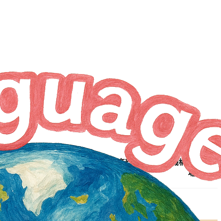
NEXT ARTICLE
越南實習生工安亡 監院糾正教育部 應規範實習機構標準 強化
場所安全