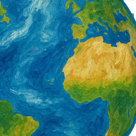
署產投下半年開辦900
營造類移工6月底突破3萬5千人 年增1千8
百人 一般營造增加最多
2 天 AGO