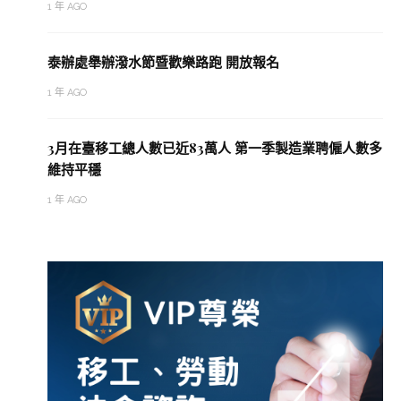
1 年 AGO
泰辦處舉辦潑水節暨歡樂路跑 開放報名
1 年 AGO
3月在臺移工總人數已近83萬人 第一季製造業聘僱人數多
維持平穩
1 年 AGO