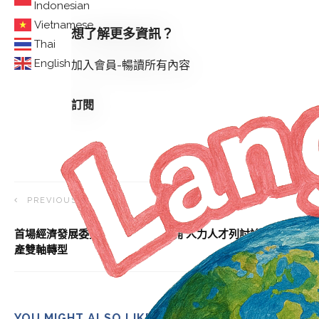
Indonesian
Vietnamese
想了解更多資訊？
Thai
English
加入會員-暢讀所有內容
訂閱
PREVIOUS ARTICLE
首場經濟發展委員顧問會議 9/3召開 人力人才列討論議題 助傳
產雙軸轉型
YOU MIGHT ALSO LIKE