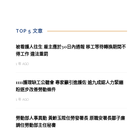
TOP 5 文章
被看護人往生 雇主應於30日內通報 移工等待轉換期間不
得工作 違法重罰
1 年 AGO
1111護理缺工公聽會 專家籲引進護佐 逾九成認人力緊繃
盼逐步改善勞動條件
1 年 AGO
勞動部人事異動 黃齡玉陞任勞發署長 原職安署長鄒子廉
調任勞動部主任秘書