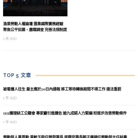
漁業勞動人權論壇 匯集國際實務經驗
聚焦公平招募、盡職調查 完善法規制度
1 天 AGO
TOP 5 文章
被看護人往生 雇主應於30日內通報 移工等待轉換期間不得工作 違法重罰
1 年 AGO
1111護理缺工公聽會 專家籲引進護佐 逾九成認人力緊繃 盼逐步改善勞動條件
1 年 AGO
勞動部人事異動 黃齡玉陞任勞發署長 原職安署長鄒子廉調任勞動部主任秘書