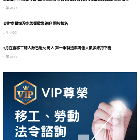
1 年 AGO
泰辦處舉辦潑水節暨歡樂路跑 開放報名
1 年 AGO
3月在臺移工總人數已近83萬人 第一季製造業聘僱人數多維持平穩
1 年 AGO