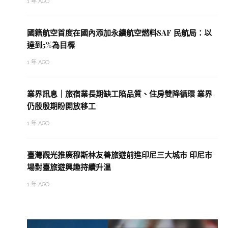
1 年 AGO
國籍航空首度在國內添加永續航空燃料SAF 民航局：以
達到5%為目標
1 年 AGO
業界訊息｜旅宿業長期缺工陷品質、住房雙降循環 業界
仍殷殷期盼開放移工
1 年 AGO
臺灣觀光推廣穆斯林友善旅遊前進印尼三大城市 印尼市
場對臺旅遊興趣持續升溫
1 年 AGO