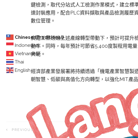
鍵檢測，取代分站式人工檢測作業模式，建立標
速封裝應用，配合PLC資料擷取與產品檢測履歷
數位管理。
Chinese (Traditional)
廣鐿工業透過上述產線轉型帶動下，預計可提升檢測
Indonesian
動率。同時，每年預計可節省5,400度製程用電量
Vietnamese
典範。
Thai
English
經濟部產業發展署將持續透過「機電產業智慧製
朝智慧、低碳與高值化方向轉型，以強化MIT產
PREVIOUS ARTICLE