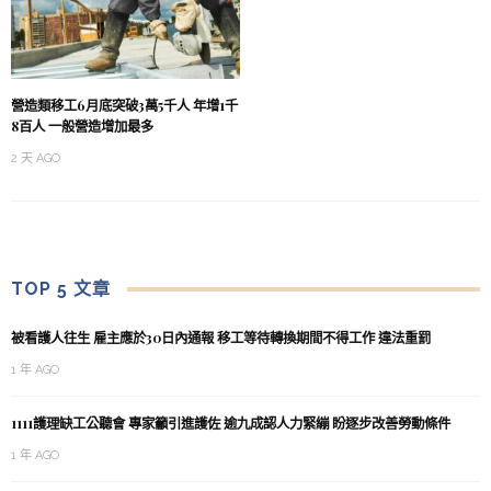
營造類移工6月底突破3萬5千人 年增1千
8百人 一般營造增加最多
2 天 AGO
TOP 5 文章
被看護人往生 雇主應於30日內通報 移工等待轉換期間不得工作 違法重罰
1 年 AGO
1111護理缺工公聽會 專家籲引進護佐 逾九成認人力緊繃 盼逐步改善勞動條件
1 年 AGO