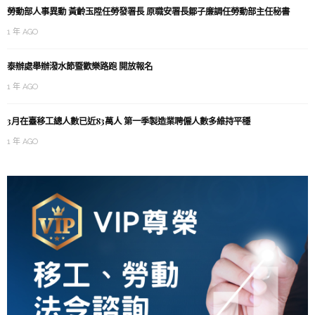
勞動部人事異動 黃齡玉陞任勞發署長 原職安署長鄒子廉調任勞動部主任秘書
1 年 AGO
泰辦處舉辦潑水節暨歡樂路跑 開放報名
1 年 AGO
3月在臺移工總人數已近83萬人 第一季製造業聘僱人數多維持平穩
1 年 AGO