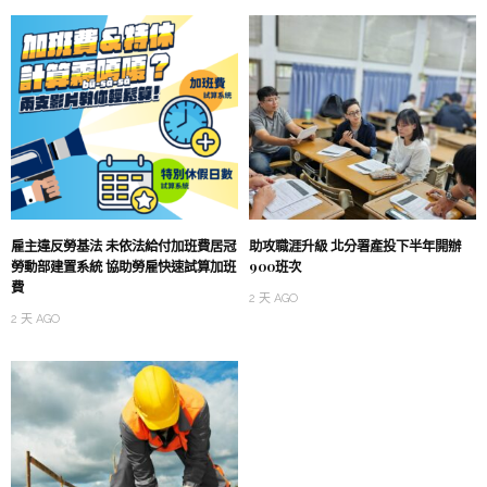
雇主違反勞基法 未依法給付加班費居冠
助攻職涯升級 北分署產投下半年開辦
勞動部建置系統 協助勞雇快速試算加班
900班次
費
2 天 AGO
2 天 AGO