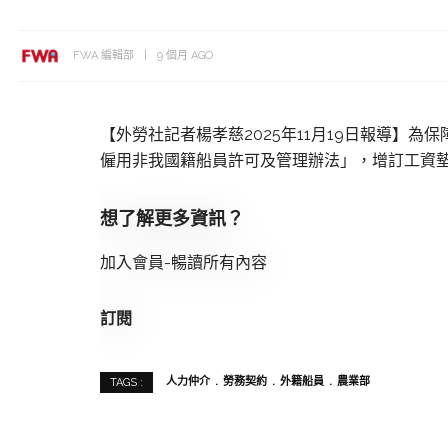
FWA 編輯部
9 個月 AGO
【外勞社記者楊孝慈2025年11月19日報導】為保
僱用非我國籍船員許可及管理辦法」，增訂工資墊
想了解更多資訊？
加入會員-暢讀所有內容
訂閱
人力仲介
勞務契約
外籍船員
農業部
TAGS :