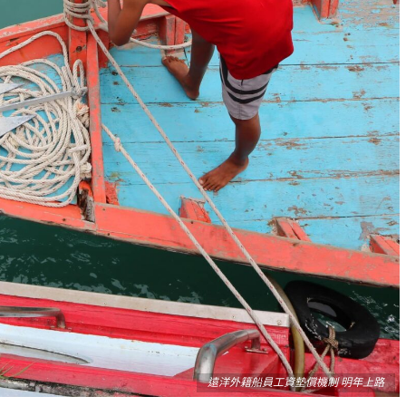
遠洋外籍船員工資墊償機制 明年上路