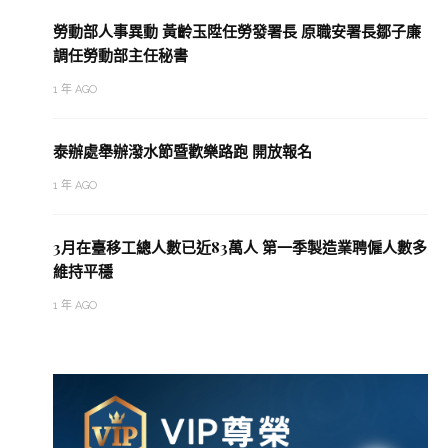
勞動部人事異動 黃齡玉陞任勞發署長 原職安署長鄒子廉
調任勞動部主任秘書
1 年 AGO
泰辦處舉辦潑水節暨歡樂路跑 開放報名
1 年 AGO
3月在臺移工總人數已近83萬人 第一季製造業聘僱人數多
維持平穩
1 年 AGO