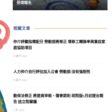
受理報名
相關文章
仲介評鑑指標配分 勞動部將修正 增移工轉換率與重症家
庭協助項目
8 個月 AGO
人力仲介自行評估加入公會 勞動部:沒有強制性
8 個月 AGO
動保法修正 將提高宰殺、傷害罰則 政院版5月初提出報
告 送立院審議
1 年 AGO