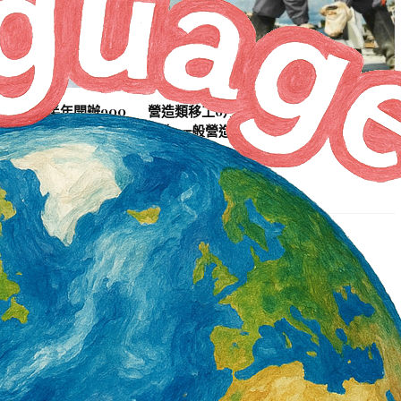
署產投下半年開辦900
營造類移工6月底突破3萬5千人 年增1千8
百人 一般營造增加最多
2 天 AGO