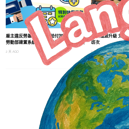
雇主違反勞基法 未依法給付加班費居冠
助攻職涯升級 北分
勞動部建置系統 協助勞雇快速試算加班費
班次
2 天 AGO
2 天 AGO