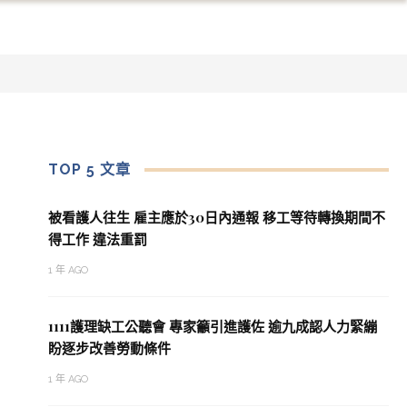
TOP 5 文章
被看護人往生 雇主應於30日內通報 移工等待轉換期間不
得工作 違法重罰
1 年 AGO
1111護理缺工公聽會 專家籲引進護佐 逾九成認人力緊繃
盼逐步改善勞動條件
1 年 AGO