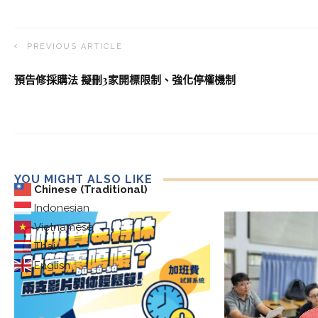
PREVIOUS ARTICLE
預告修採購法 擬刪3家開標限制、強化停權機制
YOU MIGHT ALSO LIKE
Chinese (Traditional)
Indonesian
Vietnamese
Thai
English