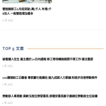
營造類移工6月底突破3萬5千人 年增1千
8百人 一般營造增加最多
2 天 AGO
TOP 5 文章
被看護人往生 雇主應於30日內通報 移工等待轉換期間不得工作 違法重罰
1 年 AGO
1111護理缺工公聽會 專家籲引進護佐 逾九成認人力緊繃 盼逐步改善勞動條件
1 年 AGO
勞動部人事異動 黃齡玉陞任勞發署長 原職安署長鄒子廉調任勞動部主任秘書
1 年 AGO