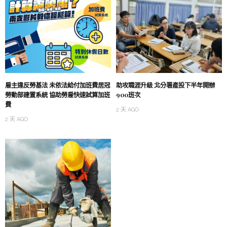
雇主違反勞基法 未依法給付加班費居冠
助攻職涯升級 北分署產投下半年開辦
勞動部建置系統 協助勞雇快速試算加班
900班次
費
2 天 AGO
2 天 AGO