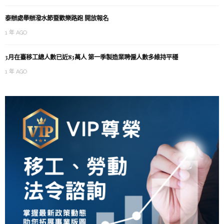
泰辦處舉辦潑水節暨歡樂路跑 開放報名
1 年 AGO
3月在臺移工總人數已近83萬人 第一季製造業聘僱人數多維持平穩
1 年 AGO