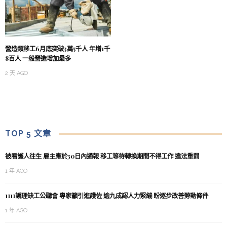
營造類移工6月底突破3萬5千人 年增1千
8百人 一般營造增加最多
2 天 AGO
TOP 5 文章
被看護人往生 雇主應於30日內通報 移工等待轉換期間不得工作 違法重罰
1 年 AGO
1111護理缺工公聽會 專家籲引進護佐 逾九成認人力緊繃 盼逐步改善勞動條件
1 年 AGO