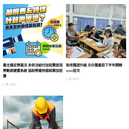
雇主違反勞基法 未依法給付加班費居冠
助攻職涯升級 北分署產投下半年開辦
勞動部建置系統 協助勞雇快速試算加班
900班次
費
2 天 AGO
2 天 AGO