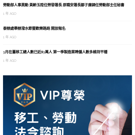
勞動部人事異動 黃齡玉陞任勞發署長 原職安署長鄒子廉調任勞動部主任秘書
1 年 AGO
泰辦處舉辦潑水節暨歡樂路跑 開放報名
1 年 AGO
3月在臺移工總人數已近83萬人 第一季製造業聘僱人數多維持平穩
1 年 AGO