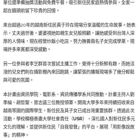
單位還準備抽獎活動與免費午餐，吸引新住民家庭熱情參與，全家一
起在鏡頭前留下珍貴的回憶。
來台超過20年的越南新住民黃于玲在現場分享溫暖的生命故事。她表
示，丈夫過世後，婆婆視她如親生女兒般照顧，讓她感受到台灣人深
厚的人情味，現在經營炒飯小吃店，努力撫養兩名子女完成學業，現
場許多來賓都深受感動。
另一位參與者李芝群首次嘗試主播工作，覺得十分新鮮有趣，而她活
潑的兒女們則在攝影棚內來回跑跳，讓緊張的播報現場多了幾分輕鬆
與可愛的氛圍。
本計畫由資訊學院、電影系、資訊傳播學系共同推動，計畫主持人劉
季綸、趙哲聖、曾志遠三位教授領軍。開南大學多年來持續招收來自
越南等國的國際學生，新住民及其子女已成台灣重要族群。透過此次
活動，學校積極善盡大學社會責任（
USR
），深化國人對新住民多元
文化的理解，並提供新住民「自我發聲」的平台，展現「用影像說故
事」的精神。