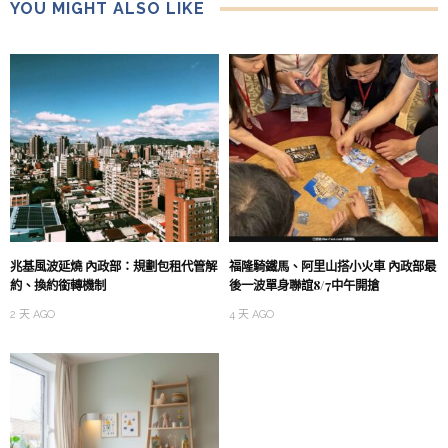
YOU MIGHT ALSO LIKE
兆基風波延燒 內政部：規劃包租代管解
福隆騎鐵馬、阿里山搭小火車 內政部最
約、換約銜轉機制
後一波單身聯誼8/7中午開搶
2 天 AGO
4 天 AGO