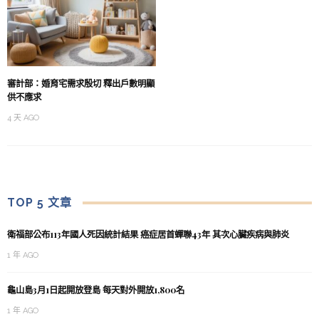
審計部：婚育宅需求殷切 釋出戶數明顯
供不應求
4 天 AGO
TOP 5 文章
衛福部公布113年國人死因統計結果 癌症居首蟬聯43年 其次心臟疾病與肺炎
1 年 AGO
龜山島3月1日起開放登島 每天對外開放1,800名
1 年 AGO