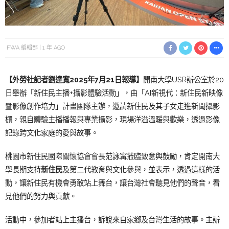
FWA 編輯部
1 年 AGO
【外勞社記者劉達寬2025年7月21日報導】
開南大學USR辦公室於20
日舉辦「新住民主播+攝影體驗活動」，由「AI新視代：新住民新映像
暨影像創作培力」計畫團隊主辦，邀請新住民及其子女走進新聞攝影
棚，親自體驗主播播報與專業攝影，現場洋溢溫暖與歡樂，透過影像
記錄跨文化家庭的愛與故事。
桃園市新住民國際關懷協會會長范詠𡩋蒞臨致意與鼓勵，肯定開南大
學長期支持
新住民
及第二代教育與文化參與，並表示，透過這樣的活
動，讓新住民有機會勇敢站上舞台，讓台灣社會聽見他們的聲音，看
見他們的努力與貢獻。
活動中，參加者站上主播台，訴說來自家鄉及台灣生活的故事。主辦