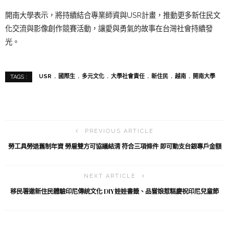
開南大學表示，將持續結合專業師資與USR計畫，推動更多新住民文
化交流與影像創作競賽活動，讓愛與勇氣的故事在台灣社會持續發
光。
USR
國際生
多元文化
大學社會責任
新住民
越南
開南大學
TAGS :
PREVIOUS ARTICLE
勞工具勞退舊制年資 勞雇雙方可協議結清 符合三項條件 即可動支台銀專戶金額
NEXT ARTICLE
移民署邀新住民體驗印尼傳統文化 DIY娃娃書籤、品嘗娘惹糕慶祝印尼兒童節