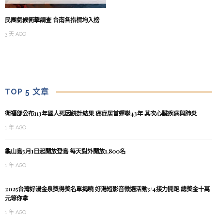
民團氣候衝擊調查 台南各指標均入榜
3 天 AGO
TOP 5 文章
衛福部公布113年國人死因統計結果 癌症居首蟬聯43年 其次心臟疾病與肺炎
1 年 AGO
龜山島3月1日起開放登島 每天對外開放1,800名
1 年 AGO
2025台灣好湯金泉獎得獎名單揭曉 好湯短影音徵選活動3/4接力開跑 總獎金十萬
元等你拿
1 年 AGO