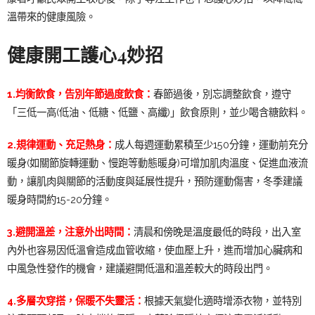
溫帶來的健康風險。
健康開工護心4妙招
1.均衡飲食，告別年節過度飲食：
春節過後，別忘調整飲食，遵守
「三低一高(低油、低糖、低鹽、高纖)」飲食原則，並少喝含糖飲料。
2.規律運動、充足熱身：
成人每週運動累積至少150分鐘，運動前充分
暖身(如關節旋轉運動、慢跑等動態暖身)可增加肌肉溫度、促進血液流
動，讓肌肉與關節的活動度與延展性提升，預防運動傷害，冬季建議
暖身時間約15-20分鐘。
3.避開溫差，注意外出時間：
清晨和傍晚是溫度最低的時段，出入室
內外也容易因低溫會造成血管收縮，使血壓上升，進而增加心臟病和
中風急性發作的機會，建議避開低溫和溫差較大的時段出門。
4.多層次穿搭，保暖不失靈活：
根據天氣變化適時增添衣物，並特別