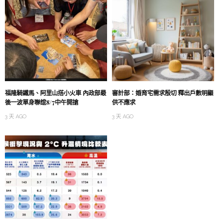
福隆騎鐵馬、阿里山搭小火車 內政部最
審計部：婚育宅需求殷切 釋出戶數明顯
後一波單身聯誼8/7中午開搶
供不應求
3 天 AGO
3 天 AGO