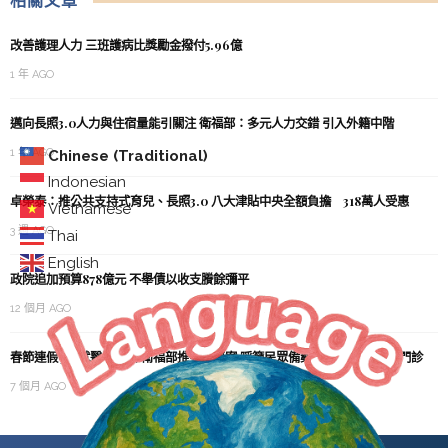
相關文章
改善護理人力 三班護病比獎勵金撥付5.96億
1 年 AGO
邁向長照3.0人力與住宿量能引關注 衛福部：多元人力交錯 引入外籍中階
1 年 AGO
Chinese (Traditional)
Indonesian
卓榮泰：推公共支持式育兒、長照3.0 八大津貼中央全額負擔 318萬人受惠
Vietnamese
3 週 AGO
Thai
English
政院追加預算878億元 不舉債以收支賸餘彌平
12 個月 AGO
春節連假9天就醫需求增 衛福部推整備專案 呼籲民眾備藥打疫苗 善用分流門診
7 個月 AGO