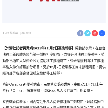
FWA 編輯部
5 年 AGO
【外勞社
記者黃秀娟
2
021年12 月7日臺
北報導】
勞動部表示，在台合
法移工新冠肺炎疫苗第一劑施打率83％，為提升合法移工接種率，勞
動部已通知大型仲介公司協助移工接種疫苗，並研議規劃將移工接種
率納入仲介評鑑加分項目，另於12月7日產製移工尚未接種清冊，提供
經濟部等各部會督促雇主協助移工接種。
防範Omicron新變種病毒，民眾黨立委賴香伶、高虹安12月7日上午
舉行「Omicron病毒來襲，還有500萬人沒打疫苗」記者會。
立委賴香伶表示，國內有近千萬人尚未接種第二劑疫苗，建議指揮中
心應針對疫苗接種率較低的縣市，提出明確且有效的補助方案，增加