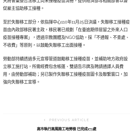
天將會彙整合法移工尚未接種疫苗清冊，提供經濟部等相關部會以督
促雇主協助移工接種。
至於失聯移工部分，依指揮中心110年11月25日決議，失聯移工接種疫
苗由內政部移民署主政，移民署已規劃「在臺逾期停居留之外來人口
疫苗接種專案」，透過宗教團體及NGO協助，採「不通報、不查處、
不收費」等原則，以鼓勵失聯移工出面接種。
勞動部持續透過多元宣導管道鼓勵移工接種疫苗，並補助地方政府設
立移工施打站，所需經費包含帳篷、雙語告示牌及聘請通譯人員費
用，由勞動部補助；另已製作失聯移工接種疫苗圖卡及聯繫窗口，加
強向失聯移工宣導。
PREVIOUS ARTICLE
高市執行高風險工地勞檢 已完成173處