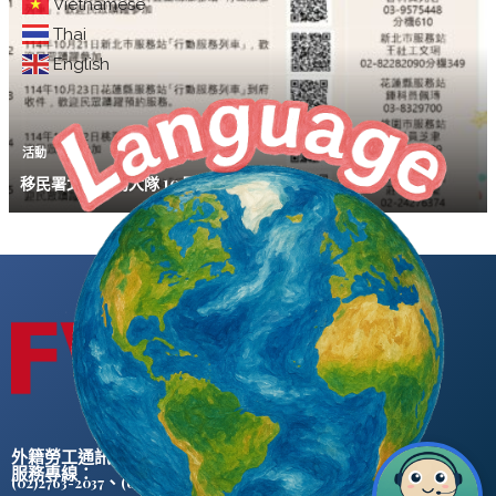
Vietnamese
Thai
English
活動
移民署北區事務大隊 10月「行動服務列車」
外籍勞工通訊社版權所有 ©
服務專線：
、
(02)2763-2037
(02)2765-0906