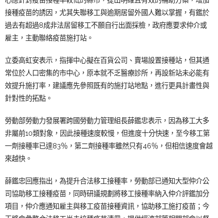
接種疫苗的誘因，尤其失聯移工與逾期居留外國人難以掌握，有鑑於
過去有超過8成非法居留移工不願自行出面採檢，政府應要求仲介或
雇主，主動聯絡疫苗施打站。
立委高虹安表示，指揮中心擬在百貨公司、賣場設置接種站，但其通
常位於人口密集的市中心，原本就不乏醫療診所，再設新站未必能有
效提升施打率，建議應先參照既有的施打站地點，進行更具計畫性與
針對性的拓點。
勞動部勞動力發展署跨國勞動力管理組長薛鑑忠表示，因為移工大多
非屬前10類對象，因此接種速
度較慢，但進度十分快速，至今移工第
一劑接種率已達83％，第二劑接種率雖然只有46％，但相信速度
會越
來越快。
薛鑑忠回應指出，為提升合法移工接種率，勞動部已通知大型仲介公
司協助移工接種疫苗，同時研議規劃將移工接種率納入仲介評鑑加分
項目，仲介應通知雇主與移工疫苗接種資訊，協助移工施打疫苗；今