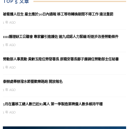
TOP 5 文章
被看護人往生 雇主應於30日內通報 移工等待轉換期間不得工作 違法重罰
1 年 AGO
1111護理缺工公聽會 專家籲引進護佐 逾九成認人力緊繃 盼逐步改善勞動條件
1 年 AGO
勞動部人事異動 黃齡玉陞任勞發署長 原職安署長鄒子廉調任勞動部主任秘書
1 年 AGO
泰辦處舉辦潑水節暨歡樂路跑 開放報名
1 年 AGO
3月在臺移工總人數已近83萬人 第一季製造業聘僱人數多維持平穩
1 年 AGO