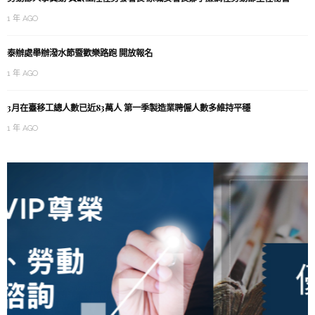
1 年 AGO
泰辦處舉辦潑水節暨歡樂路跑 開放報名
1 年 AGO
3月在臺移工總人數已近83萬人 第一季製造業聘僱人數多維持平穩
1 年 AGO