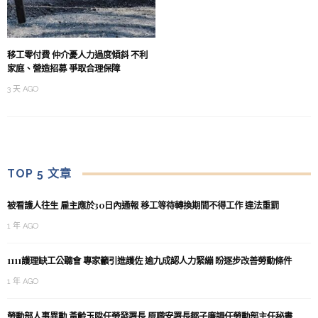
移工零付費 仲介憂人力過度傾斜 不利
家庭、營造招募 爭取合理保障
3 天 AGO
TOP 5 文章
被看護人往生 雇主應於30日內通報 移工等待轉換期間不得工作 違法重罰
1 年 AGO
1111護理缺工公聽會 專家籲引進護佐 逾九成認人力緊繃 盼逐步改善勞動條件
1 年 AGO
勞動部人事異動 黃齡玉陞任勞發署長 原職安署長鄒子廉調任勞動部主任秘書