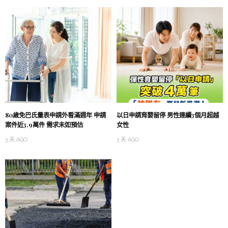
80歲免巴氏量表申請外看滿週年 申請
以日申請育嬰留停 男性連續3個月超越
案件近3.9萬件 需求未如預估
女性
3 天 AGO
3 天 AGO