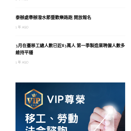
泰辦處舉辦潑水節暨歡樂路跑 開放報名
1 年 AGO
3月在臺移工總人數已近83萬人 第一季製造業聘僱人數多
維持平穩
1 年 AGO