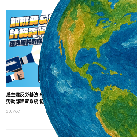
雇主違反勞基法 未依法給付加班費居冠
助攻職涯升級 北分
勞動部建置系統 協助勞雇快速試算加班費
班次
2 天 AGO
2 天 AGO