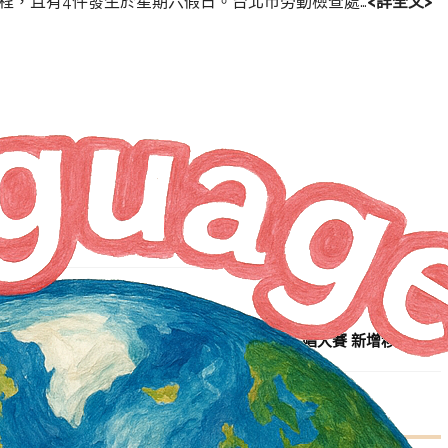
程，且有4件發生於星期六假日。台北市勞動檢查處…
<詳全文>
NEXT ARTICLE
新北勞工之星歌唱大賽 新增移工組別