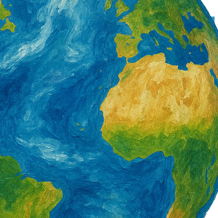
署產投下半年開辦900
營造類移工6月底突破3萬5千人 年增1千8
百人 一般營造增加最多
2 天 AGO