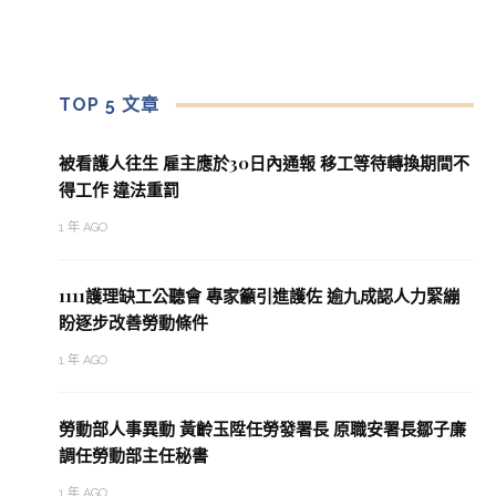
TOP 5 文章
被看護人往生 雇主應於30日內通報 移工等待轉換期間不
得工作 違法重罰
1 年 AGO
1111護理缺工公聽會 專家籲引進護佐 逾九成認人力緊繃
盼逐步改善勞動條件
1 年 AGO
勞動部人事異動 黃齡玉陞任勞發署長 原職安署長鄒子廉
調任勞動部主任秘書
1 年 AGO