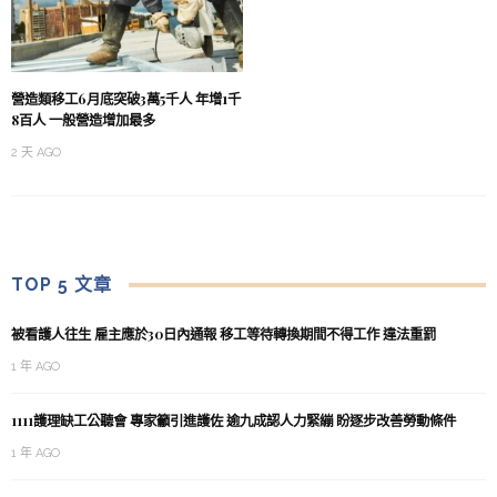
營造類移工6月底突破3萬5千人 年增1千
8百人 一般營造增加最多
2 天 AGO
TOP 5 文章
被看護人往生 雇主應於30日內通報 移工等待轉換期間不得工作 違法重罰
1 年 AGO
1111護理缺工公聽會 專家籲引進護佐 逾九成認人力緊繃 盼逐步改善勞動條件
1 年 AGO