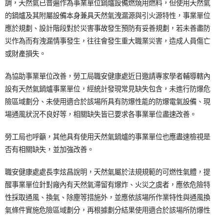
調，天然氣已普遍作為事業單位鍋爐設備燃燒用燃料，但使用天然氣
的鍋爐及其附屬設備本身兼具天然氣洩漏源與引火源特性，事業單位
應於規劃、設計階段對於災害事故發生預防有妥善規劃，若未善盡防
災作為而有洩漏情事發生，往往會發生重大職業災害，造成人員傷亡
或財產損失。
為協助事業單位改善，勞工局職安健康處近日邀請專家學者輔導轄內
設有天然氣鍋爐事業單位，經統計發現常見缺失包含，未進行防爆危
險區域劃分、未使用適合於該場所具有防爆性能的防爆電氣設備、現
場通風狀況不良好等，相關缺失皆已要求各事業單位盡速改善。
勞工局也呼籲，其他具有使用天然氣鍋爐的事業單位也應盡速檢視是
否有相關缺失，並加強改善。
職安健康處處長李炫昌說明，天然氣屬於法規規範的可燃性氣體，提
醒事業單位針對廠內有天然氣滯留有爆炸、火災之虞者，應依危險特
性採取通風、換氣、除塵等措施外，並應依該場所作業特性與通風換
氣條件實施危險區域劃分，再根據劃分結果使用適合於該場所防爆性