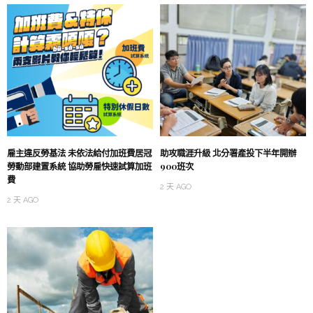
雇主違反勞基法 未依法給付加班費居冠
助攻職涯升級 北分署產投下半年開辦
勞動部建置系統 協助勞雇快速試算加班
900班次
費
2 天 AGO
2 天 AGO