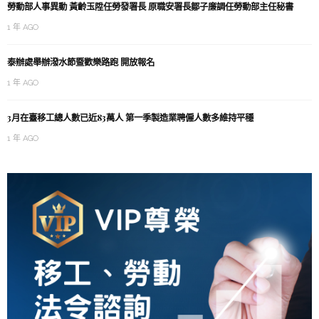
勞動部人事異動 黃齡玉陞任勞發署長 原職安署長鄒子廉調任勞動部主任秘書
1 年 AGO
泰辦處舉辦潑水節暨歡樂路跑 開放報名
1 年 AGO
3月在臺移工總人數已近83萬人 第一季製造業聘僱人數多維持平穩
1 年 AGO