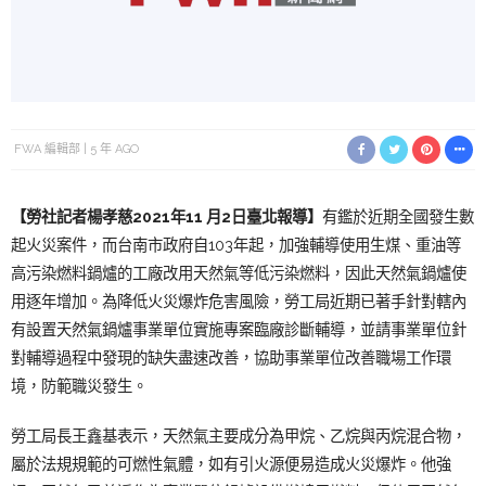
FWA 編輯部
5 年 AGO
【勞社記者楊孝慈
2
021年11 月2日臺北
報導】
有鑑於近期全國發生數
起火災案件，而台南市政府自103年起，加強輔導使用生煤、重油等
高污染燃料鍋爐的工廠改用天然氣等低污染燃料，因此天然氣鍋爐使
用逐年增加。為降低火災爆炸危害風險，勞工局近期已著手針對轄內
有設置天然氣鍋爐事業單位實施專案臨廠診斷輔導，並請事業單位針
對輔導過程中發現的缺失盡速改善，協助事業單位改善職場工作環
境，防範職災發生。
勞工局長王鑫基表示，天然氣主要成分為甲烷、乙烷與丙烷混合物，
屬於法規規範的可燃性氣體，如有引火源便易造成火災爆炸。他強