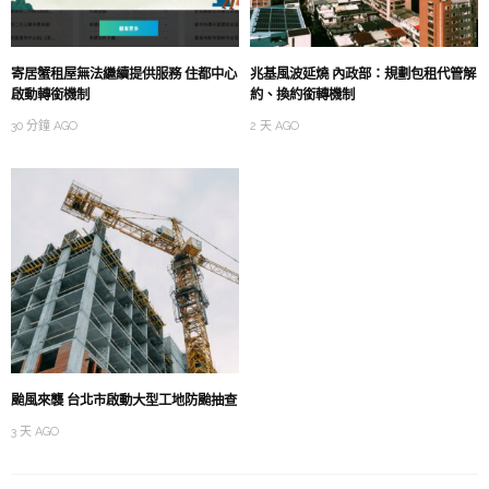
寄居蟹租屋無法繼續提供服務 住都中心
兆基風波延燒 內政部：規劃包租代管解
啟動轉銜機制
約、換約銜轉機制
30 分鐘 AGO
2 天 AGO
颱風來襲 台北市啟動大型工地防颱抽查
3 天 AGO