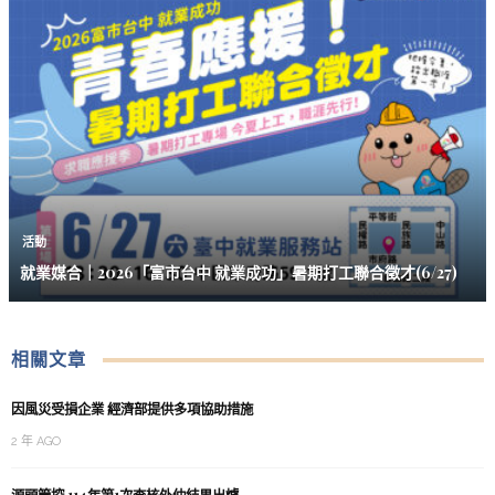
活動
就業媒合｜2026「富市台中 就業成功」暑期打工聯合徵才(6/27)
相關文章
因風災受損企業 經濟部提供多項協助措施
2 年 AGO
源頭管控 114年第1次查核外仲結果出爐