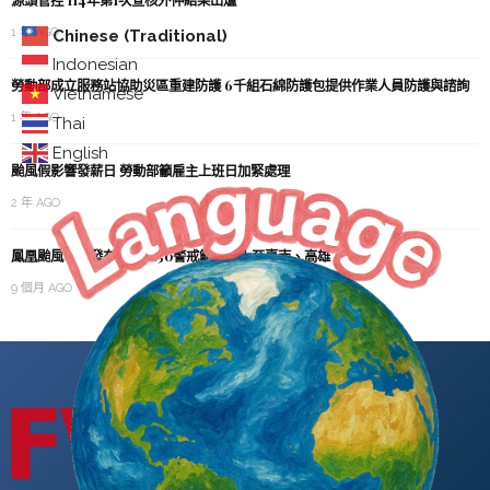
1 年 AGO
Chinese (Traditional)
Indonesian
勞動部成立服務站協助災區重建防護 6千組石綿防護包提供作業人員防護與諮詢
Vietnamese
1 年 AGO
Thai
English
颱風假影響發薪日 勞動部籲雇主上班日加緊處理
2 年 AGO
鳳凰颱風今晨發布陸警 8:30警戒範圍擴大至臺南、高雄、屏東、臺東
9 個月 AGO