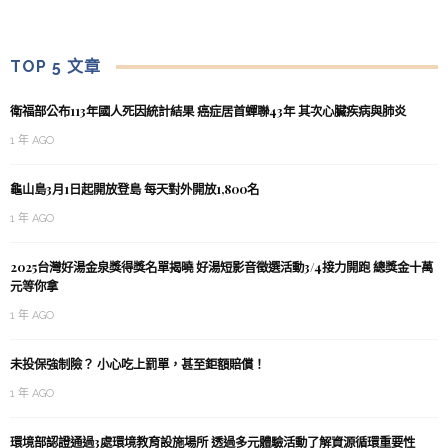
TOP 5 文章
衛福部公布113年國人死因統計結果 癌症居首蟬聯43年 其次心臟疾病與肺炎
1 年 AGO
龜山島3月1日起開放登島 每天對外開放1,800名
1 年 AGO
2025台灣好湯金泉獎得獎名單揭曉 好湯短影音徵選活動3/4接力開跑 總獎金十萬
元等你拿
1 年 AGO
未投保強制險？ 小心吃上罰單，甚至鉅額賠償！
1 年 AGO
環境部認證通過3處環境教育設施場所 透過多元體驗活動了解資源循環重要性