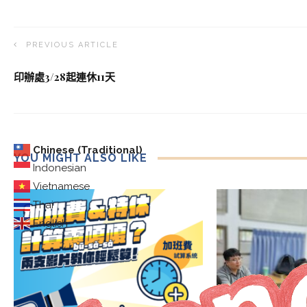
PREVIOUS ARTICLE
印辦處3/28起連休11天
Chinese (Traditional)
YOU MIGHT ALSO LIKE
Indonesian
Vietnamese
Thai
English