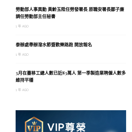
勞動部人事異動 黃齡玉陞任勞發署長 原職安署長鄒子廉
調任勞動部主任秘書
1 年 AGO
泰辦處舉辦潑水節暨歡樂路跑 開放報名
1 年 AGO
3月在臺移工總人數已近83萬人 第一季製造業聘僱人數多
維持平穩
1 年 AGO