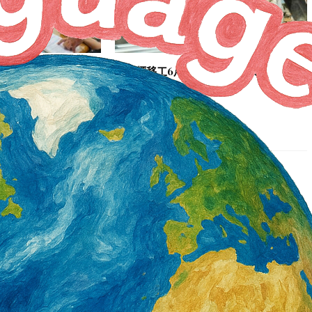
署產投下半年開辦900
營造類移工6月底突破3萬5千人 年增1千8
百人 一般營造增加最多
2 天 AGO