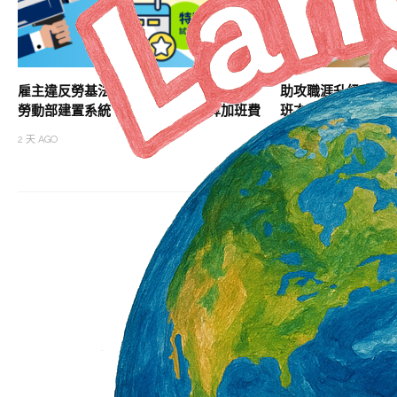
雇主違反勞基法 未依法給付加班費居冠
助攻職涯升級 北分
勞動部建置系統 協助勞雇快速試算加班費
班次
2 天 AGO
2 天 AGO