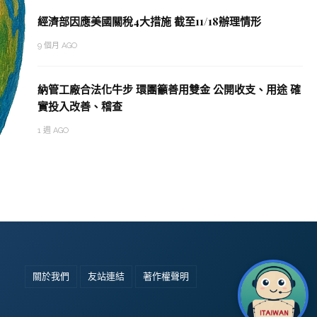
經濟部因應美國關稅4大措施 截至11/18辦理情形
9 個月 AGO
納管工廠合法化牛步 環團籲善用雙金 公開收支、用途 確
實投入改善、稽查
1 週 AGO
關於我們
友站連結
著作權聲明