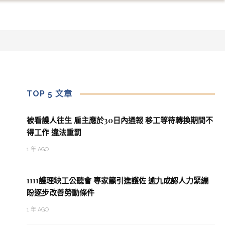
TOP 5 文章
被看護人往生 雇主應於30日內通報 移工等待轉換期間不
得工作 違法重罰
1 年 AGO
1111護理缺工公聽會 專家籲引進護佐 逾九成認人力緊繃
盼逐步改善勞動條件
1 年 AGO