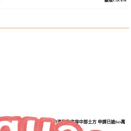
 排除住宅店鋪 環
臺中港啟動收容中部土方 申請已逾60萬
納入 全面實施
M³