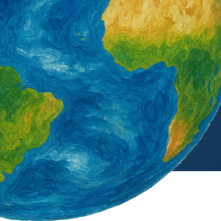
外籍勞工通訊社版權所有 ©
服務專線：
(02)2763-2037
、
(02)2765-0906
台北市南京東路五段47號5樓之2