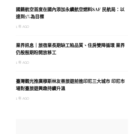
國籍航空首度在國內添加永續航空燃料SAF 民航局：以
達到5%為目標
1 年 AGO
業界訊息｜旅宿業長期缺工陷品質、住房雙降循環 業界
仍殷殷期盼開放移工
1 年 AGO
臺灣觀光推廣穆斯林友善旅遊前進印尼三大城市 印尼市
場對臺旅遊興趣持續升溫
1 年 AGO