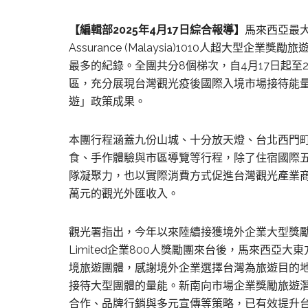
【編輯部2025年4月17日綜合報導】
馬來西亞最大保
Assurance (Malaysia)1010人超大型企
最多的紀錄。全團共分8個梯次，自4月17日起至
區，充分展現台灣觀光疫後國際入境市場接待能
遊」政策成果。
本團行程涵蓋九份山城、十分放天燈、台北西門
食、手作體驗與市區導覽等行程，除了住宿國際
隊凝聚力，也以實際消費方式促進台灣觀光產業商
萬元的觀光外匯收入。
觀光署指出，今年以來陸續接獲境外企業大型獎勵旅遊
Limited企業800人獎勵團來台後，馬來西
境旅遊團體，感謝境外企業選擇台灣為旅遊目的
接待大型團體的量能。新南向市場企業獎勵旅遊
合作、品牌行銷與多元宣傳等策略，已有效提升