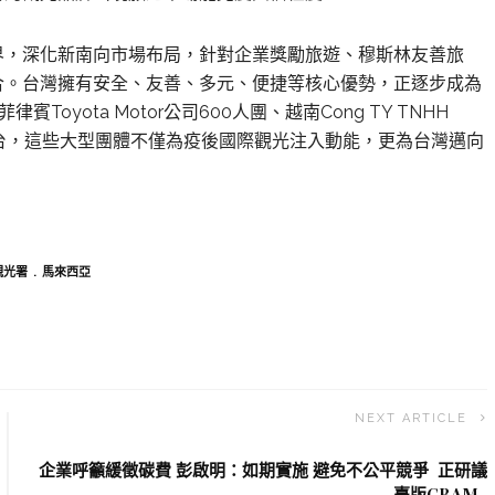
界，深化新南向市場布局，針對企業獎勵旅遊、穆斯林友善旅
合。台灣擁有安全、友善、多元、便捷等核心優勢，正逐步成為
yota Motor公司600人團、越南Cong TY TNHH
團陸續抵台，這些大型團體不僅為疫後國際觀光注入動能，更為台灣邁向
觀光署
馬來西亞
NEXT ARTICLE
企業呼籲緩徵碳費 彭啟明：如期實施 避免不公平競爭 正研議
臺版CBAM