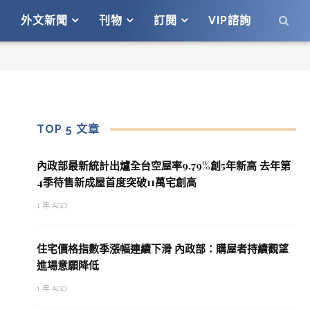
外文新聞
刊物
訂閱
VIP諮詢
TOP 5 文章
內政部最新統計出爐全台空屋率9.79%創5年新高 去年第
4季待售新成屋首度突破11萬宅創高
1 年 AGO
住宅價格指數季漲幅連續下滑 內政部：購屋者持續觀望
進場意願降低
1 年 AGO