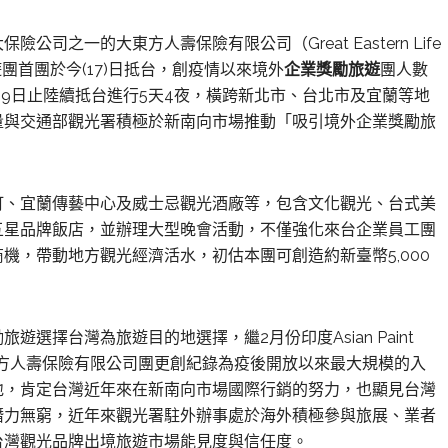
險公司之一的大東方人壽保險有限公司（Great Eastern Life
業獎勵旅遊團首團於今(17)日抵台，創疫情以來境外
企業獎勵旅遊
團人數
29日止陸續抵台進行5天4夜，橫跨新北市、台北市及宜蘭等地
量與交通部觀光署積極於新南向市場推動「吸引境外企業獎勵旅
町、宜蘭傳藝中心及威士忌觀光酒廠等，包含文化觀光、台式美
五星品牌飯店，並辦理大型晚會活動，不僅強化來台企業員工團
機，帶動地方觀光經濟活水，初估本團可創造約新臺幣5,000
選擇台灣為旅遊目的地選擇，繼2月份印度Asian Paint
亞大東方人壽保險有限公司團更創紀錄為疫後開放以來最大規模的入
地，肯定台灣近年來在新南向市場國際行銷的努力，也顯見台灣
潛力無窮，近年來觀光署駐外辦事處於海外積極參與旅展、業者
台灣觀光品牌出境旅遊市場能見度與信任度。