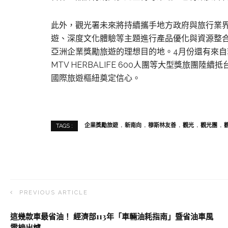
此外，觀光署未來將持續攜手地方政府與旅行業
遊、深度文化體驗等主題進行產品優化與資源整
亞洲企業獎勵旅遊的理想目的地。4月份還有來自菲律賓To
MTV HERBALIFE 600人團等大型獎旅
國際旅遊樞紐奠定信心。
企業獎勵旅遊
新南向
穆斯林友善
觀光
觀光團
TAGS :
PREVIOUS ARTICLE
這幾款車最省油！ 經濟部113年「車輛油耗指南」暨省油車風
雲榜出爐