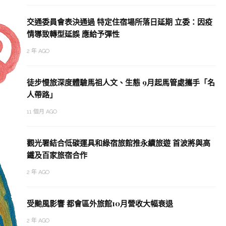
交通委員會表決通過 特定住宿場所落日延期 立委：因疫
情導致轉型延誤 應給予彈性
2 年 AGO
徒步慢旅深度體驗馬祖人文、生態 9月起馬管處攜手「名
人帶路」
11 個月 AGO
觀光署結合低碳運具和綠宿旅館推永續旅遊 首波將與高
鐵及百家旅宿合作
2 年 AGO
受颱風影響 都會區外旅館10月營收大幅衰退
2 年 AGO