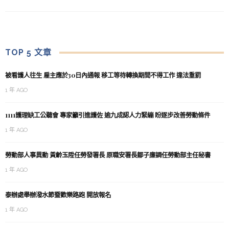
TOP 5 文章
被看護人往生 雇主應於30日內通報 移工等待轉換期間不得工作 違法重罰
1 年 AGO
1111護理缺工公聽會 專家籲引進護佐 逾九成認人力緊繃 盼逐步改善勞動條件
1 年 AGO
勞動部人事異動 黃齡玉陞任勞發署長 原職安署長鄒子廉調任勞動部主任秘書
1 年 AGO
泰辦處舉辦潑水節暨歡樂路跑 開放報名
1 年 AGO