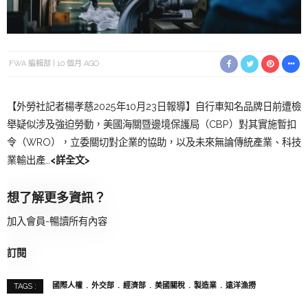
FWA 編輯部
10 個月 AGO
【外勞社記者楊孝慈2025年10月23日報導】自行車知名品牌日前遭檢
舉疑似涉及強迫勞動，美國海關暨邊境保護局（CBP）對其實施暫扣
令（WRO），立委關切對企業的協助，以及未來無論傳統產業、科技
業輸出產…
<詳全文>
想了解更多資訊？
加入會員-暢讀所有內容
訂閱
國際人權
外交部
經濟部
美國關稅
製造業
遠洋漁撈
TAGS :