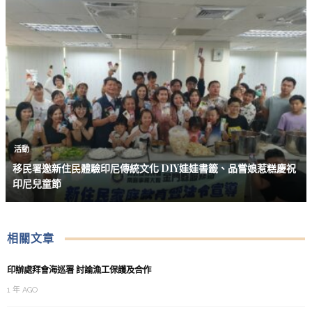
活動
移民署邀新住民體驗印尼傳統文化 DIY娃娃書籤、品嘗娘惹糕慶祝
印尼兒童節
相關文章
印辦處拜會海巡署 討論漁工保護及合作
1 年 AGO