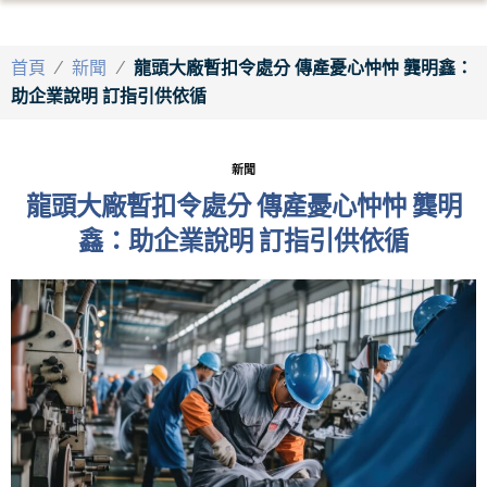
首頁
/
新聞
/
龍頭大廠暫扣令處分 傳產憂心忡忡 龔明鑫：
助企業說明 訂指引供依循
新聞
龍頭大廠暫扣令處分 傳產憂心忡忡 龔明
鑫：助企業說明 訂指引供依循