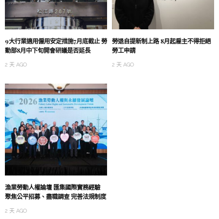
9大行業適用僱用安定措施7月底截止 勞
勞退自提新制上路 8月起雇主不得拒絕
動部8月中下旬開會研議是否延長
勞工申請
2 天 AGO
2 天 AGO
漁業勞動人權論壇 匯集國際實務經驗
聚焦公平招募、盡職調查 完善法規制度
2 天 AGO