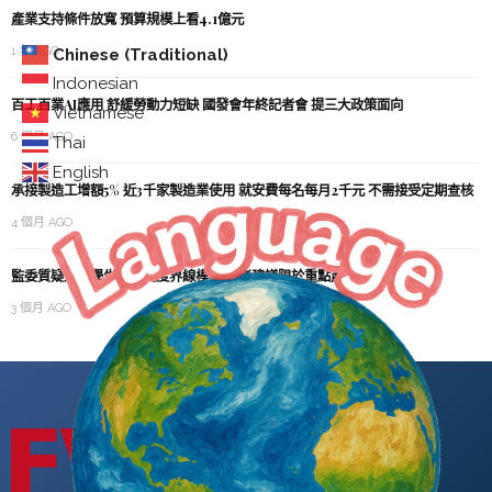
產業支持條件放寬 預算規模上看4.1億元
1 年 AGO
Chinese (Traditional)
Indonesian
百工百業AI應用 舒緩勞動力短缺 國發會年終記者會 提三大政策面向
Vietnamese
6 個月 AGO
Thai
English
承接製造工增額5% 近3千家製造業使用 就安費每名每月2千元 不需接受定期查核
4 個月 AGO
監委質疑外國學生實習制度界線模糊 學者建議限於重點產業確保技術內涵
3 個月 AGO