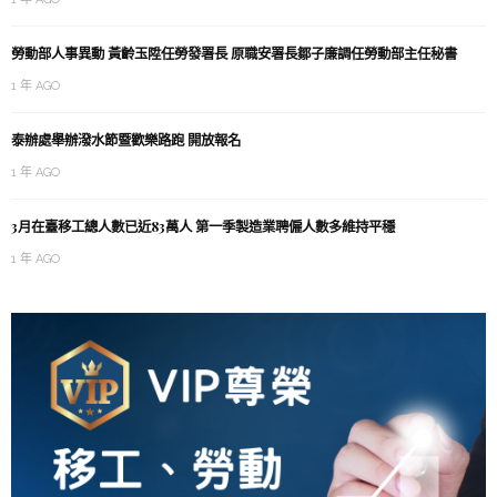
勞動部人事異動 黃齡玉陞任勞發署長 原職安署長鄒子廉調任勞動部主任秘書
1 年 AGO
泰辦處舉辦潑水節暨歡樂路跑 開放報名
1 年 AGO
3月在臺移工總人數已近83萬人 第一季製造業聘僱人數多維持平穩
1 年 AGO