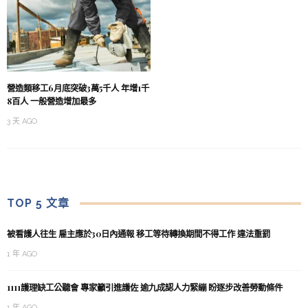
營造類移工6月底突破3萬5千人 年增1千
8百人 一般營造增加最多
3 天 AGO
TOP 5 文章
被看護人往生 雇主應於30日內通報 移工等待轉換期間不得工作 違法重罰
1 年 AGO
1111護理缺工公聽會 專家籲引進護佐 逾九成認人力緊繃 盼逐步改善勞動條件
1 年 AGO