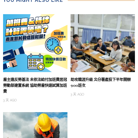
YOU MIGHT ALSO LIKE
雇主違反勞基法 未依法給付加班費居冠
助攻職涯升級 北分署產投下半年開辦
勞動部建置系統 協助勞雇快速試算加班
900班次
費
3 天 AGO
3 天 AGO