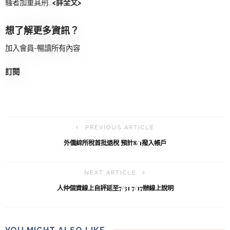
騷者加重其刑…
<詳全文>
想了解更多資訊？
加入會員-暢讀所有內容
訂閱
PREVIOUS ARTICLE
外僑綜所稅首批退稅 預計8/1撥入帳戶
NEXT ARTICLE
人仲個資線上自評延至7/31 7/17辦線上說明