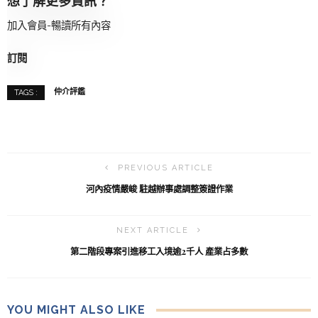
想了解更多資訊？
加入會員-暢讀所有內容
訂閱
仲介評鑑
TAGS :
PREVIOUS ARTICLE
河內疫情嚴峻 駐越辦事處調整簽證作業
NEXT ARTICLE
第二階段專案引進移工入境逾2千人 產業占多數
YOU MIGHT ALSO LIKE