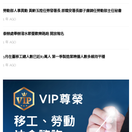
勞動部人事異動 黃齡玉陞任勞發署長 原職安署長鄒子廉調任勞動部主任秘書
1 年 AGO
泰辦處舉辦潑水節暨歡樂路跑 開放報名
1 年 AGO
3月在臺移工總人數已近83萬人 第一季製造業聘僱人數多維持平穩
1 年 AGO