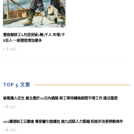
營造類移工6月底突破3萬5千人 年增1千
8百人 一般營造增加最多
2 天 AGO
TOP 5 文章
被看護人往生 雇主應於30日內通報 移工等待轉換期間不得工作 違法重罰
1 年 AGO
1111護理缺工公聽會 專家籲引進護佐 逾九成認人力緊繃 盼逐步改善勞動條件
1 年 AGO