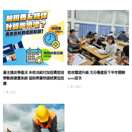
雇主違反勞基法 未依法給付加班費居冠
助攻職涯升級 北分署產投下半年開辦
勞動部建置系統 協助勞雇快速試算加班
900班次
費
2 天 AGO
2 天 AGO