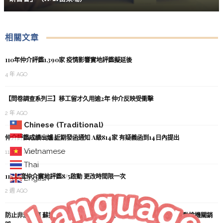
相關文章
110年仲介評鑑1,390家 疫情影響實地評鑑擬延後
4 年 AGO
【問卷調查系列三】移工留才久用逾2年 仲介反映受衝擊
2 年 AGO
Chinese (Traditional)
仲介評鑑成績出爐 近期發函通知 A級814家 有疑義函到14日內提出
Indonesian
Vietnamese
11 個月 AGO
Thai
114年度仲介實地評鑑8/5啟動 更改時間限一次
English
2 週 AGO
防止非洲豬瘟 蘇揆：追究收件人 處罰加重 移工收到肉製品包裹應送動檢機關銷