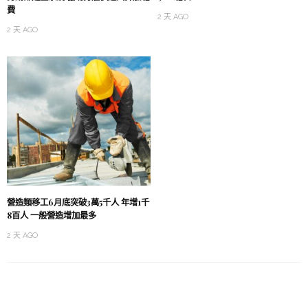
費
2 天 AGO
2 天 AGO
營造類移工6月底突破3萬5千人 年增1千
8百人 一般營造增加最多
2 天 AGO