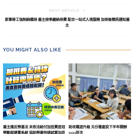
NEXT ARTICLE
家事移工強制納職保 雇主按季繳納保費 配合一站式入境服務 加保後簡訊通知雇
主
YOU MIGHT ALSO LIKE
雇主違反勞基法 未依法給付加班費居冠
助攻職涯升級 北分署產投下半年開辦
勞動部建置系統 協助勞雇快速試算加班
900班次