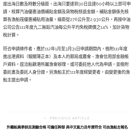
度出海日數及時數分級距，出海只要達到30日且達60小時以上即可申
請，核算汽油優惠油價補貼金額及貨物稅核退金額。補貼金額係先核
算各漁船筏優惠補貼用油量，級距從276公升至2,930公升，再按中油
公司公告111年度九二無鉛汽油每公升平均免稅牌價之14%，加計貨物
稅計算。
符合申請條件者，應於112年1月至3月31日申請期間內，檢附111年度
進出港資料（報關簿正本）及本人的郵局或農會、漁會信用部金融帳
戶資料，逕洽船籍港所屬漁會辦理，或可委託他人代為申請，並檢附
委託書及委託人身分證。另漁船主於111年度經變更者，由變更後的漁
船主提出申請。
PREVIOUS ARTICLE
外籍船員參訓且測驗合格 可擔任幹部 具中文能力且年資符合 可由漁船主報名