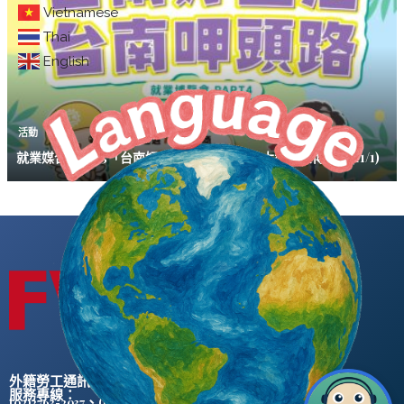
Vietnamese
Thai
English
活動
就業媒合｜2025「台南好生活 台南呷頭路」大型就業博覽會(11/1)
外籍勞工通訊社版權所有 ©
服務專線：
、
(02)2763-2037
(02)2765-0906