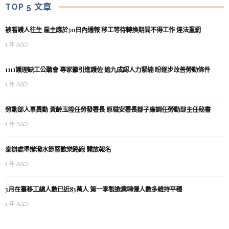
TOP 5 文章
被看護人往生 雇主應於30日內通報 移工等待轉換期間不得工作 違法重罰
1 年 AGO
1111護理缺工公聽會 專家籲引進護佐 逾九成認人力緊繃 盼逐步改善勞動條件
1 年 AGO
勞動部人事異動 黃齡玉陞任勞發署長 原職安署長鄒子廉調任勞動部主任秘書
1 年 AGO
泰辦處舉辦潑水節暨歡樂路跑 開放報名
1 年 AGO
3月在臺移工總人數已近83萬人 第一季製造業聘僱人數多維持平穩
1 年 AGO