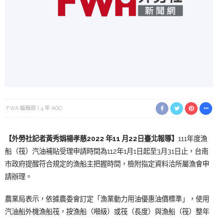
FWA 編輯部
4 年 AGO
【外勞社
記者黃秀娟楊孝慈
2
022 年11 月22日臺
北報導】
111年度漁
船（筏）汽油補貼受理申請時間為112年1月1日起至3月31日止，台南
市政府提醒符合規定的漁船主把握時間，檢附指定資料洽所屬漁會申
請辦理。
農業局表示，依據農委會訂定「漁業動力用油優惠油價標準」，使用
汽油船外機漁船筏，按漁船（噸級）或筏（長度）與漁船（筏）整年