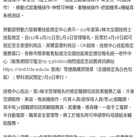
作）、移動式起重機操作-伸臂可伸縮、重機械操作-挖掘機等4種擬真
系統測試。
勞動部勞動力發展署技能檢定中心表示，112年度第2梯次全國技術士
技能檢定，自112年4月25日至5月4日受理報名，民眾於4月18日起可
就近至全家便利商店、萊爾富便利商店、OK超商、技檢中心技能檢定
服務窗口、各縣市簡章販售點或洽全國技能檢定通信報名統一收件中
心（販售期間可電洽05-5360800詢問或逕至試務資訊網站
https://skill.tcte.edu.tw
查詢）等通路購買簡章（全國檢定為白色包
裝）；學科測試預定7月9日舉行。
技檢中心指出，第2梯次受理報名的檢定職類包括就業服務乙級、冷凍
空調裝修、美容、堆高機操作、托育人員(原保母人員)等45個職類，
其中有32個職類包括照顧服務員、起重機、堆高機、一般手工電銲、
半自動電銲、職業安全管理等，移工於報名時可申請學科母語紙本輔
助服務。