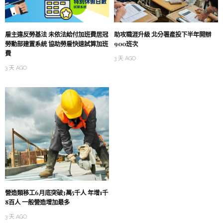
雇主違反勞基法 未依法給付加班費居冠
助攻職涯升級 北分署產投下半年開辦
勞動部建置系統 協助勞雇快速試算加班
900班次
費
3 天 AGO
3 天 AGO
營造類移工6月底突破3萬5千人 年增1千
8百人 一般營造增加最多
3 天 AGO