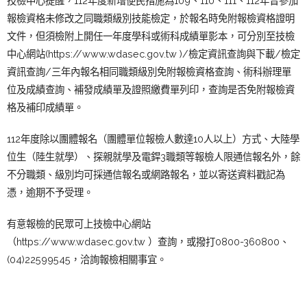
技檢中心提醒，112年度新增便民措施為109、110、111、112年曾參加
報檢資格未修改之同職類級別技能檢定，於報名時免附報檢資格證明
文件，但須檢附上開任一年度學科或術科成績單影本，可分別至技檢
中心網站(
https://www.wdasec.gov.tw
)/檢定資訊查詢與下載/檢定
資訊查詢/三年內報名相同職類級別免附報檢資格查詢、術科辦理單
位及成績查詢、補發成績單及證照繳費單列印，查詢是否免附報檢資
格及補印成績單。
112年度除以團體報名（團體單位報檢人數達10人以上）方式、大陸學
位生（陸生就學）、探親就學及電銲3職類等報檢人限通信報名外，餘
不分職類、級別均可採通信報名或網路報名，並以寄送資料戳記為
憑，逾期不予受理。
有意報檢的民眾可上技檢中心網站
（
https://www.wdasec.gov.tw
）查詢，或撥打0800-360800、
(04)22599545，洽詢報檢相關事宜。