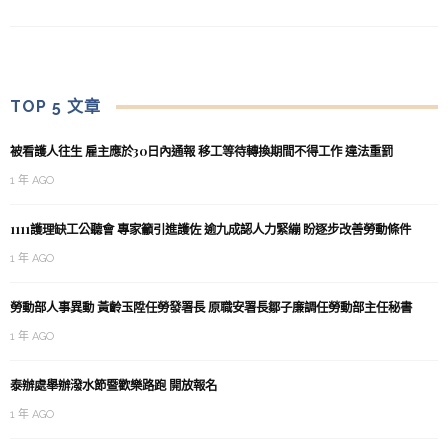
TOP 5 文章
被看護人往生 雇主應於30日內通報 移工等待轉換期間不得工作 違法重罰
1 年 AGO
1111護理缺工公聽會 專家籲引進護佐 逾九成認人力緊繃 盼逐步改善勞動條件
1 年 AGO
勞動部人事異動 黃齡玉陞任勞發署長 原職安署長鄒子廉調任勞動部主任秘書
1 年 AGO
泰辦處舉辦潑水節暨歡樂路跑 開放報名
1 年 AGO