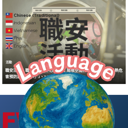
Chinese (Traditional)
Indonesian
Vietnamese
Thai
English
活動
職安活動｜職安署北區中心「缺氧/局限空間作業暨戶外高氣溫熱危
害預防說明會」(7/2、7/7、7/15)